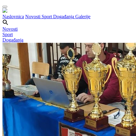
Naslovnica
Novosti
Sport
Događanja
Galerije
Novosti
Sport
Događanja