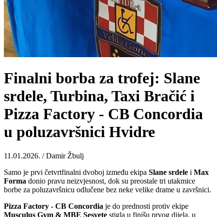
Finalni borba za trofej: Slane
srdele, Turbina, Taxi Bračić i
Pizza Factory - CB Concordia
u poluzavršnici Hvidre
11.01.2026. / Damir Žbulj
Samo je prvi četvrtfinalni dvoboj između ekipa
Slane
srdele
i
Max
Forma
donio pravu neizvjesnost, dok su preostale tri utakmice
borbe za poluzavršnicu odlučene bez neke velike drame u završnici.
Pizza Factory - CB Concordia
je do prednosti protiv ekipe
Musculus Gym & MBE Sesvete
stigla u finišu prvog dijela, u