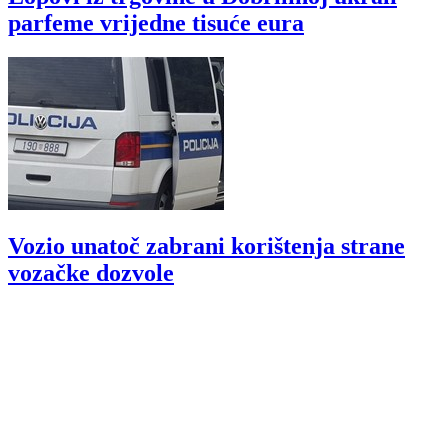
parfeme vrijedne tisuće eura
Vozio unatoč zabrani korištenja strane
vozačke dozvole