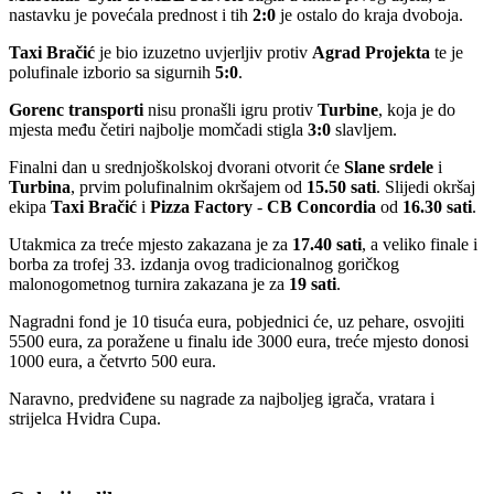
nastavku je povećala prednost i tih
2:0
je ostalo do kraja dvoboja.
Taxi
Bračić
je bio izuzetno uvjerljiv protiv
Agrad
Projekta
te je
polufinale izborio sa sigurnih
5:0
.
Gorenc
transporti
nisu pronašli igru protiv
Turbine
, koja je do
mjesta među četiri najbolje momčadi stigla
3:0
slavljem.
Finalni dan u srednjoškolskoj dvorani otvorit će
Slane
srdele
i
Turbina
, prvim polufinalnim okršajem od
15.50 sati
. Slijedi okršaj
ekipa
Taxi
Bračić
i
Pizza
Factory
-
CB
Concordia
od
16.30 sati
.
Utakmica za treće mjesto zakazana je za
17.40 sati
, a veliko finale i
borba za trofej 33. izdanja ovog tradicionalnog goričkog
malonogometnog turnira zakazana je za
19 sati
.
Nagradni fond je 10 tisuća eura, pobjednici će, uz pehare, osvojiti
5500 eura, za poražene u finalu ide 3000 eura, treće mjesto donosi
1000 eura, a četvrto 500 eura.
Naravno, predviđene su nagrade za najboljeg igrača, vratara i
strijelca Hvidra Cupa.