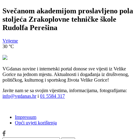
Svečanom akademijom proslavljeno pola
stoljeća Zrakoplovne tehničke škole
Rudolfa Perešina
Vrijeme
30
°C
VGdanas novine i internetski portal donose sve vijesti iz Velike
Gorice na jednom mjestu. Aktualnosti i događanja iz društvenog,
političkog, kulturnog i sportskog života Velike Gorice!
Javite nam se sa svojim vijestima, informacijama, fotografijama:
info@vgdanas.hr
i
01 5584 317
Impressum
Opći uvjeti korištenja