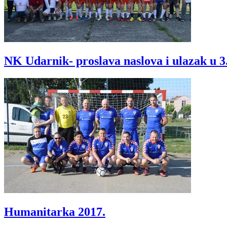
NK Udarnik- proslava naslova i ulazak u 
Humanitarka 2017.