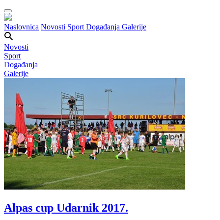
Naslovnica
Novosti
Sport
Događanja
Galerije
Novosti
Sport
Događanja
Galerije
Alpas cup Udarnik 2017.