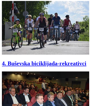
4. Buševska biciklijada-rekreativci