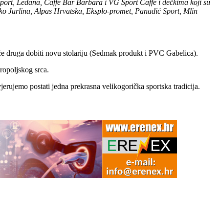
port, Ledana, Caffe Bar Barbara i VG Sport Caffe i dečkima koji su
ko Jurlina, Alpas Hrvatska, Eksplo-promet, Panadić Sport, Mlin
ok će druga dobiti novu stolariju (Sedmak produkt i PVC Gabelica).
uropoljskog srca.
jerujemo postati jedna prekrasna velikogorička sportska tradicija.