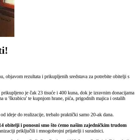
i!
, objavom rezultata i prikupljenih sredstava za potrebite obitelji s
 prikupljeno je čak 23 tisuće i 400 kuna, dok je izravnim donacijama
 u 'škrabicu' te kupnjom hrane, pića, prigodnih majica i ostalih
 od ideje do realizacije, trebalo praktički samo 20-ak dana.
 14 obitelji i ponosni smo što ćemo našim zajedničkim trudom
aciji priključili i mnogobrojni prijatelji i suradnici.