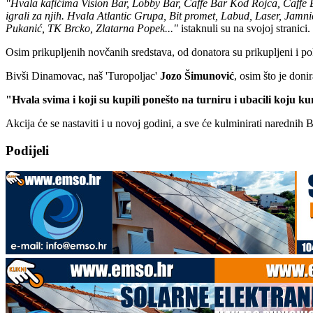
"Hvala kafićima Vision Bar, Lobby Bar, Caffe Bar Kod Rojca, Caffe 
igrali za njih. Hvala Atlantic Grupa, Bit promet, Labud, Laser, Jam
Pukanić, TK Brcko, Zlatarna Popek..."
istaknuli su na svojoj stranici.
Osim prikupljenih novčanih sredstava, od donatora su prikupljeni i pok
Bivši Dinamovac, naš 'Turopoljac'
Jozo
Šimunović
, osim što je doni
"Hvala svima i koji su kupili ponešto na turniru i ubacili koju 
Akcija će se nastaviti i u novoj godini, a sve će kulminirati narednih
Podijeli