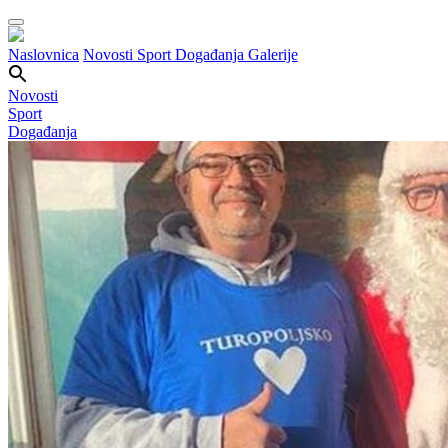
Naslovnica
Novosti
Sport
Događanja
Galerije
Novosti
Sport
Događanja