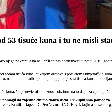
d 53 tisuće kuna i tu ne misli stat
oko njega pokrenula na najljepši će nas način uvesti u novu 2019. godinu
e od sedam tisuća kuna, aukcijom dresova s posvetom i umjetničkih slika
u, na terenu Panadić sporta, prikupljeno je šest tisuća kuna, donacijama
e kuna, što je nevjerojatan iznos s obzirom na to da je za cijelu priču,
rce i pomogli da zajedno činimo dobra djela. Prikupili smo pomoć za
Prelec, Kristijan Japec, Dražen Vezmar i VG Boysi, kojima su se u organiz