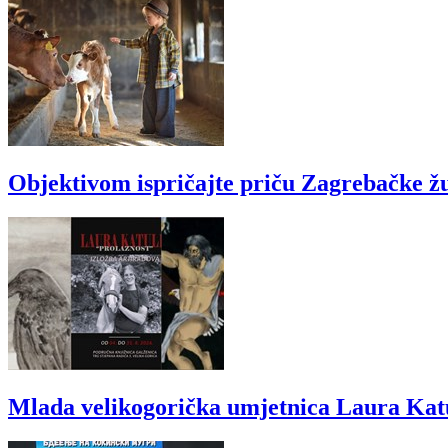
Objektivom ispričajte priču Zagrebačke ž
Mlada velikogorička umjetnica Laura Katul