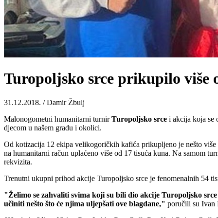
Turopoljsko srce prikupilo više o
31.12.2018. / Damir Žbulj
Malonogometni humanitarni turnir
Turopoljsko
srce
i akcija koja se 
djecom u našem gradu i okolici.
Od kotizacija 12 ekipa velikogoričkih kafića prikupljeno je nešto viš
na humanitarni račun uplaćeno više od 17 tisuća kuna. Na samom turnir
rekvizita.
Trenutni ukupni prihod akcije Turopoljsko srce je fenomenalnih 54 tisuć
"Želimo se zahvaliti svima koji su bili dio akcije Turopoljsko s
učiniti nešto što će njima uljepšati ove blagdane,"
poručili su Ivan 