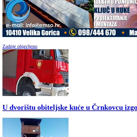
Zadnje objavljeno
U dvorištu obiteljske kuće u Črnkovcu izgo