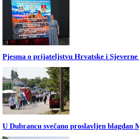
Pjesma o prijateljstvu Hrvatske i Sjevern
U Dubrancu svečano proslavljen blagdan M