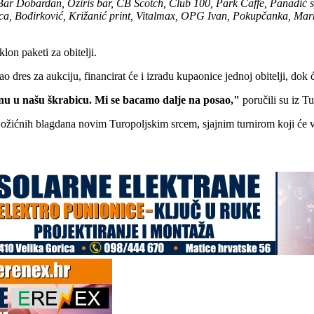
Bar Dobardan, Oziris bar, CB Scotch, Club 100, Park Caffe, Panadić s
nica, Bođirković, Križanić print, Vitalmax, OPG Ivan, Pokupčanka, Mar
lon paketi za obitelji.
rao dres za aukciju, financirat će i izradu kupaonice jednoj obitelji, d
kunu u našu škrabicu. Mi se bacamo dalje na posao,"
poručili su iz T
 Božićnih blagdana novim Turopoljskim srcem, sjajnim turnirom koji će v