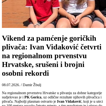
Vikend za pamćenje goričkih
plivača: Ivan Vidaković četvrti
na regionalnom prvenstvu
Hrvatske, srušeni i brojni
osobni rekordi
08.07.2026. / Damir Žbulj
Na regionalnom prvenstvu Hrvatske u plivanju za dobne kategorije
sudjelovao je i
PK Gorica
, uz odlične rezultate njihovih plivačica i
plivača. Najbolji plasman ostvario je
Ivan
Vidaković
, koji je u utrci
na 100 metara osvojio četvrto mjesto, a tim rezultatom je i stigao do