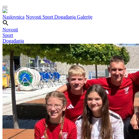
Naslovnica
Novosti
Sport
Događanja
Galerije
Novosti
Sport
Događanja