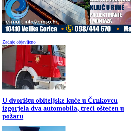
Zadnje objavljeno
U dvorištu obiteljske kuće u Črnkovcu
izgorjela dva automobila, treći oštećen u
požaru