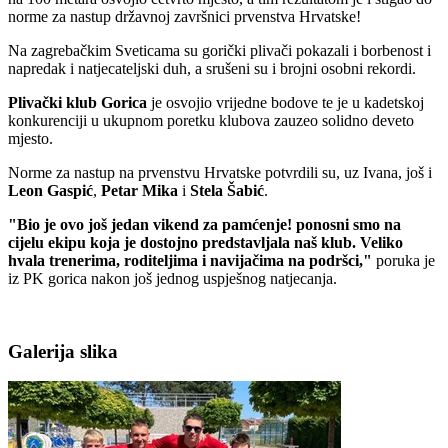
norme za nastup državnoj završnici prvenstva Hrvatske!
Na zagrebačkim Sveticama su gorički plivači pokazali i borbenost i
napredak i natjecateljski duh, a srušeni su i brojni osobni rekordi.
Plivački klub Gorica
je osvojio vrijedne bodove te je u kadetskoj
konkurenciji u ukupnom poretku klubova zauzeo solidno deveto
mjesto.
Norme za nastup na prvenstvu Hrvatske potvrdili su, uz Ivana, još i
Leon
Gaspić
,
Petar
Mika
i
Stela Šabić
.
"Bio je ovo još jedan vikend za pamćenje! ponosni smo na
cijelu ekipu koja je dostojno predstavljala naš klub. Veliko
hvala trenerima, roditeljima i navijačima na podršci,"
poruka je
iz PK gorica nakon još jednog uspješnog natjecanja.
Galerija slika