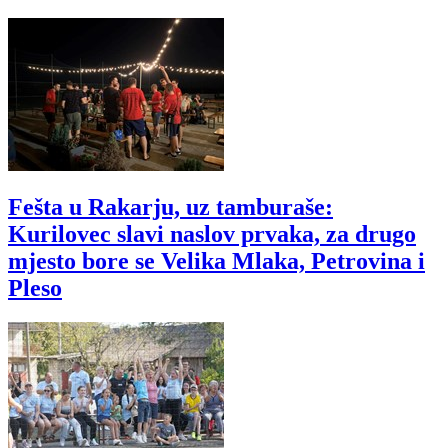
Fešta u Rakarju, uz tamburaše:
Kurilovec slavi naslov prvaka, za drugo
mjesto bore se Velika Mlaka, Petrovina i
Pleso