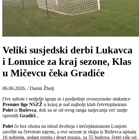
Veliki susjedski derbi Lukavca
i Lomnice za kraj sezone, Klas
u Mičevcu čeka Gradiće
06.06.2026. / Damir Žbulj
Ove subote i nedjelje igraju se i posljednje ovosezonske utakmice
Premier lige NSZŽ
u kojoj je naš najbolji klub četvrtoplasirani
Polet
iz
Buševca
, dok su se od ovog ranga natjecanja već ranije
oprostili
Gradići
...
Polet
će bez obzira na ishod dvoboja s trećeplasiranom Lonjom
završiti na četvrtom mjestu, a ove sezone je ekipa iz Buševca upisala
16 pobjeda, sedam remija i deset poraza, za 55 bodova, četiri više od