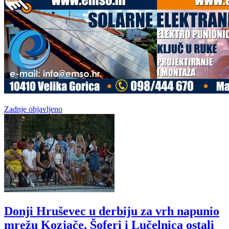
Zadnje objavljeno
Donji Hruševec u derbiju za vrh napunio
mrežu Kozjače, Šoferi i Lučelnica ostali