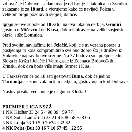
vrbovečke Dubrave i sedam manje od Lonje. Utakmica na Zvrniku
zakazana je za
18 sati
, a vjerujemo kako će navijači Poleta u
velikom broju pozdraviti svoje ljubimce.
Igraju se ove subote od
18 sati
i na dva lokalna derbija.
Gradići
gostuju u
Mičevcu
kod
Klasa
, dok u
Lukavec
na veliki susjedski
okršaj stiže
Lomnica
.
Pred svojim navijačima je i
Jelačić
, koji je s tri vezana poraza u
posljednja tri kola kompromitirao sve ono dobro što je društvo iz
Vukovine napravilo ove sezone. Na 37 bodova su i pretposljednja
Sloga iz Križa i Jelačić i Vatrogasac iz Zdenaca Brdovečkih i
Zrinski, dok dva boda više imaju Strmec i Klas.
U Farkaševcu će od 18 sati gostovati
Buna
, dok će jedino
Turopoljac
sezonu zaključiti u nedjelju, gostovanjem kod Dubrave.
Naslov prvaka već ranije je osigurao Kloštar!
PREMIER LIGA NSZŽ
1 NK Kloštar 33 24 5 4 98:39 +59 77
2 NK Sutla-Laduč (-1) 33 21 4 8 86:58 +28 66
3 NK Lonja 33 19 5 9 70:38 +32 62
4 NK Polet (Bu) 33 16 7 10 67:45 +22 55