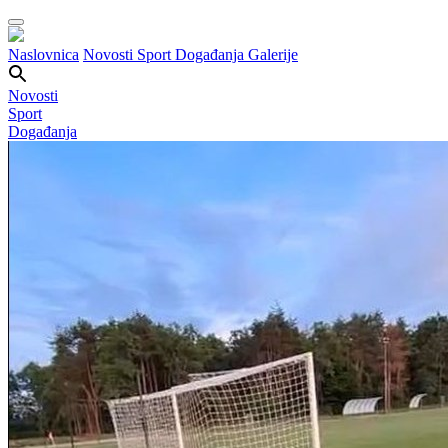
Naslovnica
Novosti
Sport
Događanja
Galerije
Novosti
Sport
Događanja