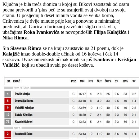
Ključna je bila treća dionica u kojoj su Bikovi zaostatak od osam
poena pretvorili u 'plus pet' te su usmjerili ovaj dvoboj na svoju
stranu. U posljednjih deset minuta vodila se velika borba,
Crikvenica je dvije minute prije kraja ponovno u minimalnoj
prednosti, ali Gorica u furioznoj završnici stigla do slavlja,
ubačajima
Roka
Ivankovića
te novopridošlih
Filipa
Kalajžića
i
Nika
Rimca
.
Sin
Slavena
Rimca
se na kraju zaustavio na 21 poenu, dok je
Kalajžić
imao double-double učinak od 16 koševa i čak 14
skokova. Dvoznamenkasti učinak imali su još
Ivanković
i
Kristijan
Validžić
, koji su ubacili svaki po deset koševa.