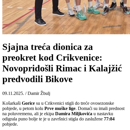
Sjajna treća dionica za
preokret kod Crikvenice:
Novopridošli Rimac i Kalajžić
predvodili Bikove
09.11.2025. / Damir Žbulj
Košarkaši
Gorice
su u Crikvenici stigli do treće ovosezonske
pobjede, u petom kolu
Prve muške lige
. Domaći su imali prednost
na poluvremenu, ali je ekipa
Damira
Miljkovića
u nastavku
odigrala puno bolje te je u završnici stigla do zaslužene
77:84
pobjede.