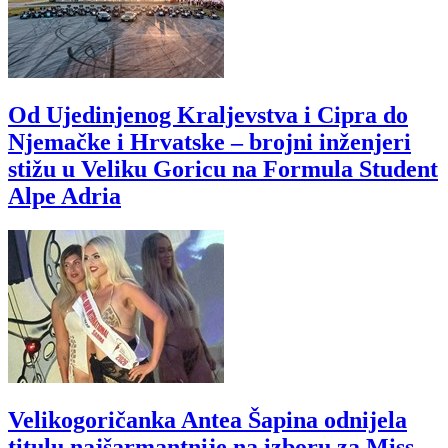
Od Ujedinjenog Kraljevstva i Cipra do
Njemačke i Hrvatske – brojni inženjeri
stižu u Veliku Goricu na Formula Student
Alpe Adria
Velikogoričanka Antea Šapina odnijela
titulu najšarmantnije na izboru za Miss