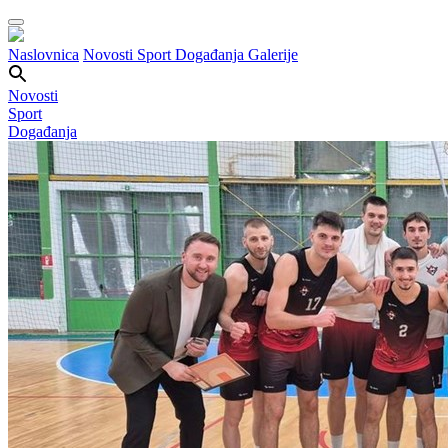
Naslovnica
Novosti
Sport
Događanja
Galerije
Novosti
Sport
Događanja