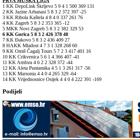
PRVA MUŠKA LIGA
1 KK DepoLink Škrljevo 5 9 4 1 500 369 131
2 KK Jazine Arbanasi 5 8 3 2 372 397 -25
3 KK Ribola Kaštela 4 8 4 0 337 261 76
4 KK Zagreb 5 8 3 2 353 365 -12
5 MKK Novi Zagreb 5 8 3 2 382 329 53
6 KK Gorica 5 8 3 2 426 378 48
7 KK Đakovo 5 8 3 2 436 409 27
8 HAKK Mladost 4 7 3 1 328 268 60
9 KK Omiš Čagalj Tours 5 7 2 3 417 401 16
10 KK Crikvenica 5 6 1 4 366 407 -41
11 KK Amfora 4 6 2 2 328 372 -44
12 KK Aleta Puntamika 4 5 1 3 261 317 -56
13 KK Marsonia 4 4 0 4 265 329 -64
14 KK Vrijednosnice Osijek 4 4 0 4 222 391 -169
Podijeli