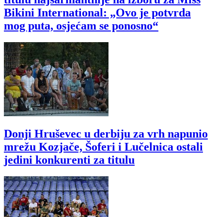
Bikini International: „Ovo je potvrda
mog puta, osjećam se ponosno“
Donji Hruševec u derbiju za vrh napunio
mrežu Kozjače, Šoferi i Lučelnica ostali
jedini konkurenti za titulu