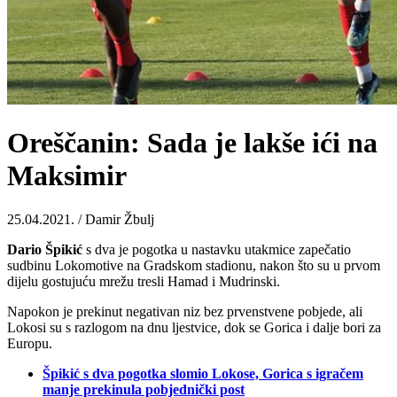
Oreščanin: Sada je lakše ići na
Maksimir
25.04.2021. / Damir Žbulj
Dario
Špikić
s dva je pogotka u nastavku utakmice zapečatio
sudbinu Lokomotive na Gradskom stadionu, nakon što su u prvom
dijelu gostujuću mrežu tresli Hamad i Mudrinski.
Napokon je prekinut negativan niz bez prvenstvene pobjede, ali
Lokosi su s razlogom na dnu ljestvice, dok se Gorica i dalje bori za
Europu.
Špikić s dva pogotka slomio Lokose, Gorica s igračem
manje prekinula pobjednički post