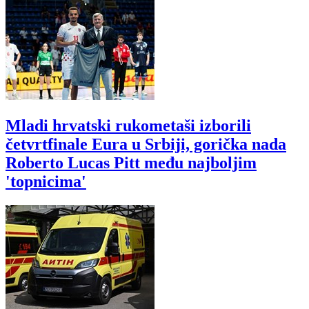
Mladi hrvatski rukometaši izborili
četvrtfinale Eura u Srbiji, gorička nada
Roberto Lucas Pitt među najboljim
'topnicima'