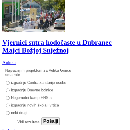
Vjernici sutra hodočaste u Dubranec
Majci Božjoj Snježnoj
Anketa
Najvažnijim projektom za Veliku Goricu
smatrate:
izgradnju Centra za starije osobe
izgradnju Dnevne bolnice
Nogometni kamp HNS-a
izgradnju novih škola i vrtića
neki drugi
Pošalji
Vidi rezultate