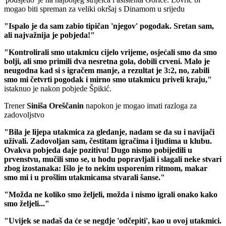
mogao biti spreman za veliki okršaj s Dinamom u srijedu
"Ispalo je da sam zabio tipičan 'njegov' pogodak. Sretan sam,
ali najvažnija je pobjeda!"
"Kontrolirali smo utakmicu cijelo vrijeme, osjećali smo da smo
bolji, ali smo primili dva nesretna gola, dobili crveni. Malo je
neugodna kad si s igračem manje, a rezultat je 3:2, no, zabili
smo mi četvrti pogodak i mirno smo utakmicu priveli kraju,"
istaknuo je nakon pobjede Špikić.
Trener
Siniša
Oreščanin
napokon je mogao imati razloga za
zadovoljstvo
"Bila je lijepa utakmica za gledanje, nadam se da su i navijači
uživali. Zadovoljan sam, čestitam igračima i ljudima u klubu.
Ovakva pobjeda daje pozitivu! Dugo nismo pobijedili u
prvenstvu, mučili smo se, u hodu popravljali i slagali neke stvari
zbog izostanaka: Išlo je to nekim usporenim ritmom, makar
smo mi i u prošlim utakmicama stvarali šanse."
"Možda ne koliko smo željeli, možda i nismo igrali onako kako
smo željeli..."
"Uvijek se nadaš da će se negdje 'odčepiti', kao u ovoj utakmici.