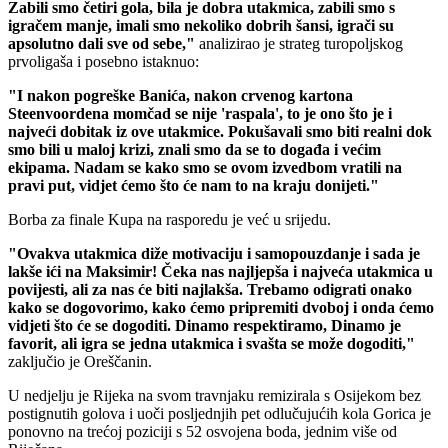
Zabili smo četiri gola, bila je dobra utakmica, zabili smo s
igračem manje, imali smo nekoliko dobrih šansi, igrači su
apsolutno dali sve od sebe,"
analizirao je strateg turopoljskog
prvoligaša i posebno istaknuo:
"I nakon pogreške Banića, nakon crvenog kartona
Steenvoordena momčad se nije 'raspala', to je ono što je i
najveći dobitak iz ove utakmice. Pokušavali smo biti realni dok
smo bili u maloj krizi, znali smo da se to događa i većim
ekipama. Nadam se kako smo se ovom izvedbom vratili na
pravi put, vidjet ćemo što će nam to na kraju donijeti."
Borba za finale Kupa na rasporedu je već u srijedu.
"Ovakva utakmica diže motivaciju i samopouzdanje i sada je
lakše ići na Maksimir! Čeka nas najljepša i najveća utakmica u
povijesti, ali za nas će biti najlakša. Trebamo odigrati onako
kako se dogovorimo, kako ćemo pripremiti dvoboj i onda ćemo
vidjeti što će se dogoditi. Dinamo respektiramo, Dinamo je
favorit, ali igra se jedna utakmica i svašta se može dogoditi,"
zaključio je Oreščanin.
U nedjelju je Rijeka na svom travnjaku remizirala s Osijekom bez
postignutih golova i uoči posljednjih pet odlučujućih kola Gorica je
ponovno na trećoj poziciji s 52 osvojena boda, jednim više od