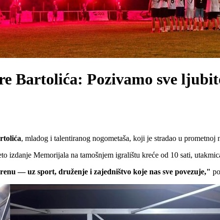
e Bartolića: Pozivamo sve ljubitel
rtolića
, mladog i talentiranog nogometaša, koji je stradao u prometnoj n
peto izdanje Memorijala na tamošnjem igralištu kreće od 10 sati, utakmi
renu — uz sport, druženje i zajedništvo koje nas sve povezuje,"
por