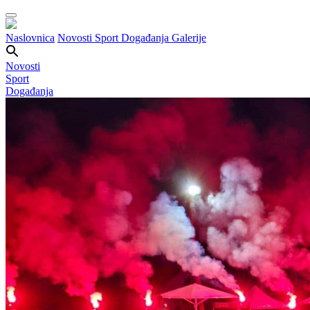
Naslovnica
Novosti
Sport
Događanja
Galerije
Novosti
Sport
Događanja