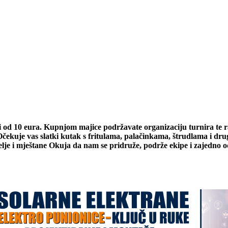
ni od 10 eura. Kupnjom majice podržavate organizaciju turnira te 
Očekuje vas slatki kutak s fritulama, palačinkama, štrudlama i dru
elje i mještane Okuja da nam se pridruže, podrže ekipe i zajedno o