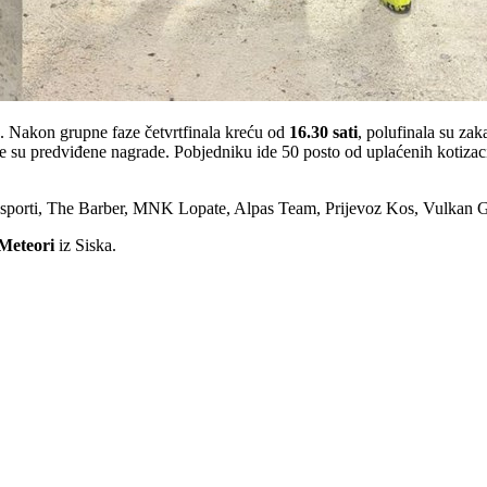
ne. Nakon grupne faze četvrtfinala kreću od
16.30 sati
, polufinala su za
lje su predviđene nagrade. Pobjedniku ide 50 posto od uplaćenih kotizacij
 transporti, The Barber, MNK Lopate, Alpas Team, Prijevoz Kos, Vulka
Meteori
iz Siska.