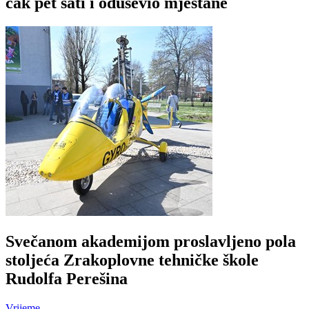
čak pet sati i oduševio mještane
Svečanom akademijom proslavljeno pola
stoljeća Zrakoplovne tehničke škole
Rudolfa Perešina
Vrijeme