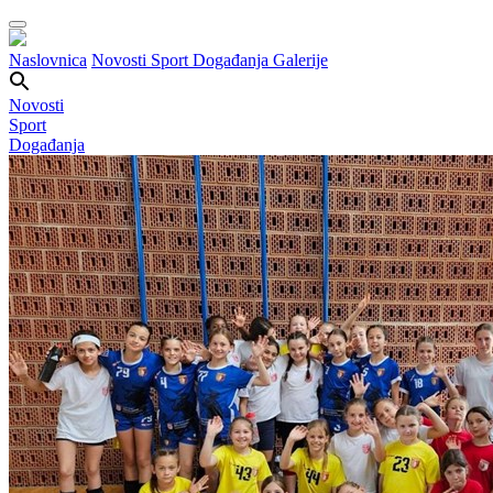
Naslovnica
Novosti
Sport
Događanja
Galerije
Novosti
Sport
Događanja