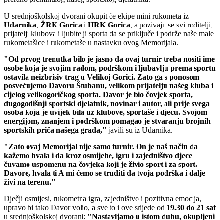
U srednjoškolskoj dvorani okupit će ekipe mini rukometa iz
Udarnika
,
ŽRK
Gorica
i
HRK
Gorica
, a pozivaju se svi roditelji,
prijatelji klubova i ljubitelji sporta da se priključe i podrže naše male
rukometašice i rukometaše u nastavku ovog Memorijala.
"Od prvog trenutka bilo je jasno da ovaj turnir treba nositi ime
osobe koja je svojim radom, podrškom i ljubavlju prema sportu
ostavila neizbrisiv trag u Velikoj Gorici. Zato ga s ponosom
posvećujemo Davoru Štubanu, velikom prijatelju našeg kluba i
cijelog velikogoričkog sporta. Davor je bio čovjek sporta,
dugogodišnji sportski djelatnik, novinar i autor, ali prije svega
osoba koja je uvijek bila uz klubove, sportaše i djecu. Svojom
energijom, znanjem i podrškom pomagao je stvaranju brojnih
sportskih priča našega grada,"
javili su iz Udarnika.
"Zato ovaj Memorijal nije samo turnir. On je naš način da
kažemo hvala i da kroz osmijehe, igru i zajedništvo djece
čuvamo uspomenu na čovjeka koji je živio sport i za sport.
Davore, hvala ti A mi ćemo se truditi da tvoja podrška i dalje
živi na terenu."
Dječji osmijesi, rukometna igra, zajedništvo i pozitivna emocija,
upravo bi tako Davor volio, a sve to i ove srijede od
19.30 do 21 sat
u srednjoškolskoj dvorani:
"Nastavljamo u istom duhu, okupljeni