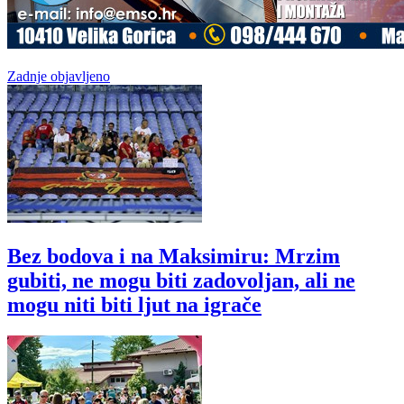
Zadnje objavljeno
Bez bodova i na Maksimiru: Mrzim
gubiti, ne mogu biti zadovoljan, ali ne
mogu niti biti ljut na igrače