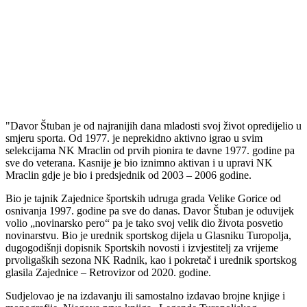
"Davor Štuban je od najranijih dana mladosti svoj život opredijelio u
smjeru sporta. Od 1977. je neprekidno aktivno igrao u svim
selekcijama NK Mraclin od prvih pionira te davne 1977. godine pa
sve do veterana. Kasnije je bio iznimno aktivan i u upravi NK
Mraclin gdje je bio i predsjednik od 2003 – 2006 godine.
Bio je tajnik Zajednice športskih udruga grada Velike Gorice od
osnivanja 1997. godine pa sve do danas. Davor Štuban je oduvijek
volio „novinarsko pero“ pa je tako svoj velik dio života posvetio
novinarstvu. Bio je urednik sportskog dijela u Glasniku Turopolja,
dugogodišnji dopisnik Sportskih novosti i izvjestitelj za vrijeme
prvoligaških sezona NK Radnik, kao i pokretač i urednik sportskog
glasila Zajednice – Retrovizor od 2020. godine.
Sudjelovao je na izdavanju ili samostalno izdavao brojne knjige i