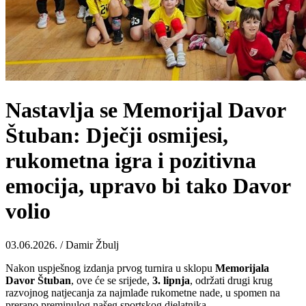
Nastavlja se Memorijal Davor
Štuban: Dječji osmijesi,
rukometna igra i pozitivna
emocija, upravo bi tako Davor
volio
03.06.2026. / Damir Žbulj
Nakon uspješnog izdanja prvog turnira u sklopu
Memorijala
Davor
Štuban
, ove će se srijede,
3. lipnja
, održati drugi krug
razvojnog natjecanja za najmlađe rukometne nade, u spomen na
prerano preminulog našeg sportskog djelatnika.