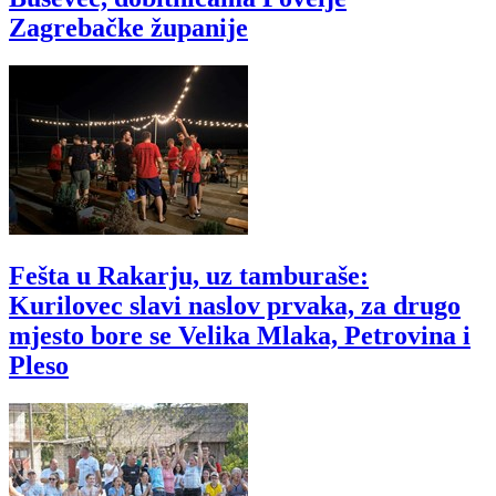
Zagrebačke županije
Fešta u Rakarju, uz tamburaše:
Kurilovec slavi naslov prvaka, za drugo
mjesto bore se Velika Mlaka, Petrovina i
Pleso