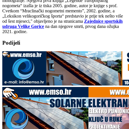
monografije. Njegova prva knjiga „Legende Turopoljskog
nogometa“ izašla je iz tiska 2005. godine, autor je knjige s prof.
Cvetkom “Mraclinački nogometni memento”, 2002. godine, a
„Leksikon velikogoričkog športa“ predstavio je prije tek nešto više
od šest mjeseci," objavljeno je na stranicama
Zajednice sportskih
udruga Velike Gorice
na dan njegove smrti, prvog dana ožujka
2021. godine.
Podijeli