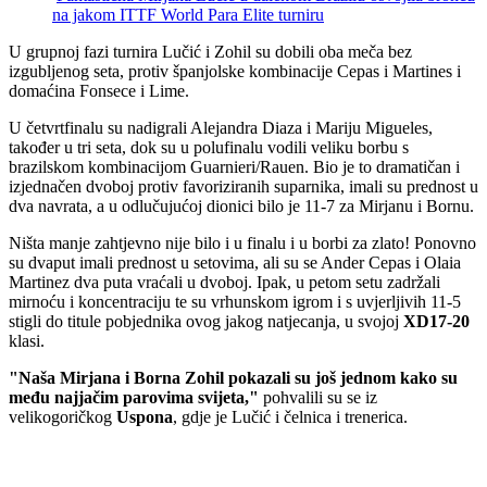
na jakom ITTF World Para Elite turniru
U grupnoj fazi turnira Lučić i Zohil su dobili oba meča bez
izgubljenog seta, protiv španjolske kombinacije Cepas i Martines i
domaćina Fonsece i Lime.
U četvrtfinalu su nadigrali Alejandra Diaza i Mariju Migueles,
također u tri seta, dok su u polufinalu vodili veliku borbu s
brazilskom kombinacijom Guarnieri/Rauen. Bio je to dramatičan i
izjednačen dvoboj protiv favoriziranih suparnika, imali su prednost u
dva navrata, a u odlučujućoj dionici bilo je 11-7 za Mirjanu i Bornu.
Ništa manje zahtjevno nije bilo i u finalu i u borbi za zlato! Ponovno
su dvaput imali prednost u setovima, ali su se Ander Cepas i Olaia
Martinez dva puta vraćali u dvoboj. Ipak, u petom setu zadržali
mirnoću i koncentraciju te su vrhunskom igrom i s uvjerljivih 11-5
stigli do titule pobjednika ovog jakog natjecanja, u svojoj
XD17-20
klasi.
"Naša Mirjana i Borna Zohil pokazali su još jednom kako su
među najjačim parovima svijeta,"
pohvalili su se iz
velikogoričkog
Uspona
, gdje je Lučić i čelnica i trenerica.