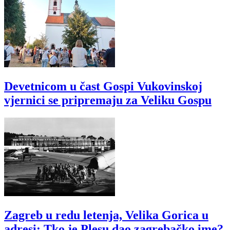
Devetnicom u čast Gospi Vukovinskoj
vjernici se pripremaju za Veliku Gospu
Zagreb u redu letenja, Velika Gorica u
adresi: Tko je Plesu dao zagrebačko ime?