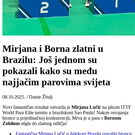
Mirjana i Borna zlatni u
Brazilu: Još jednom su
pokazali kako su među
najjačim parovima svijeta
08.10.2025. / Damir Žbulj
Novi fantastičan rezultat ostvarila je
Mirjana
Lučić
na jakom ITTF
World Para Elite turniru u brazilskom Sao Paulu! Nakon osvajanja
bronce u pojedinačnoj konkurenciji, Mrva je u paru s
Bornom
Zohilom
stigla do zlatnog odličja!
Fantastična Mirjana Lučić u dalekom Brazilu osvojila broncu