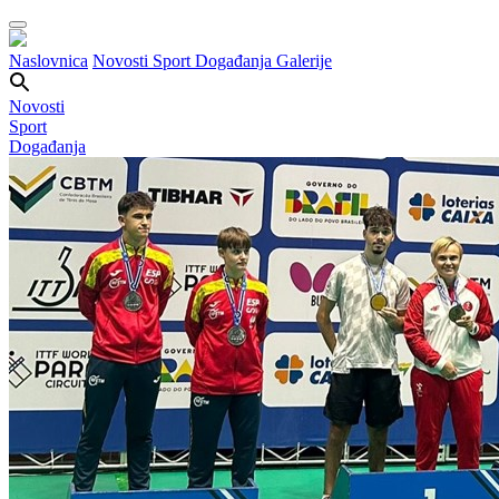
Naslovnica
Novosti
Sport
Događanja
Galerije
Novosti
Sport
Događanja