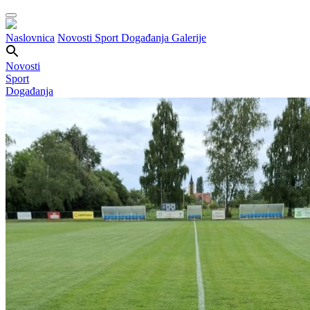
Naslovnica
Novosti
Sport
Događanja
Galerije
Novosti
Sport
Događanja