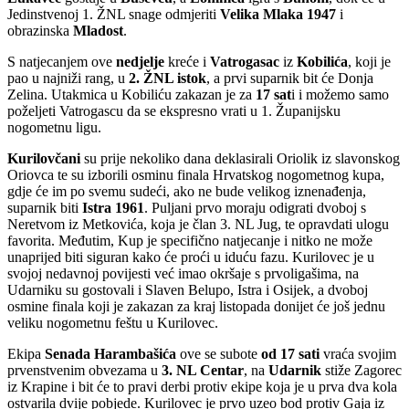
Jedinstvenoj 1. ŽNL snage odmjeriti
Velika
Mlaka
1947
i
obrazinska
Mladost
.
S natjecanjem ove
nedjelje
kreće i
Vatrogasac
iz
Kobilića
, koji je
pao u najniži rang, u
2. ŽNL istok
, a prvi suparnik bit će Donja
Zelina. Utakmica u Kobiliću zakazan je za
17 sat
i i možemo samo
poželjeti Vatrogascu da se ekspresno vrati u 1. Županijsku
nogometnu ligu.
Kurilovčani
su prije nekoliko dana deklasirali Oriolik iz slavonskog
Oriovca te su izborili osminu finala Hrvatskog nogometnog kupa,
gdje će im po svemu sudeći, ako ne bude velikog iznenađenja,
suparnik biti
Istra 1961
. Puljani prvo moraju odigrati dvoboj s
Neretvom iz Metkovića, koja je član 3. NL Jug, te opravdati ulogu
favorita. Međutim, Kup je specifično natjecanje i nitko ne može
unaprijed biti siguran kako će proći u iduću fazu. Kurilovec je u
svojoj nedavnoj povijesti već imao okršaje s prvoligašima, na
Udarniku su gostovali i Slaven Belupo, Istra i Osijek, a dvoboj
osmine finala koji je zakazan za kraj listopada donijet će još jednu
veliku nogometnu feštu u Kurilovec.
Ekipa
Senada
Harambašića
ove se subote
od 17 sati
vraća svojim
prvenstvenim obvezama u
3. NL Centar
, na
Udarnik
stiže Zagorec
iz Krapine i bit će to pravi derbi protiv ekipe koja je u prva dva kola
ostvarila dvije pobjede. Kurilovec je prvo uzeo bod protiv Gaja iz