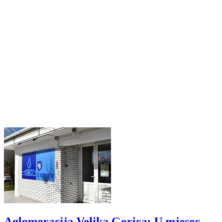
Aglomeracija Velika Gorica: U mjesec