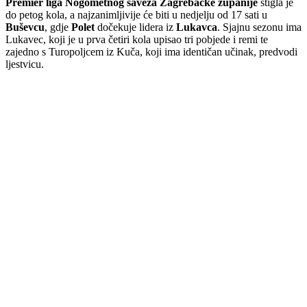
Premier liga Nogometnog saveza Zagrebačke županije
stigla je
do petog kola, a najzanimljivije će biti u nedjelju od 17 sati u
Buševcu
, gdje
Polet
dočekuje lidera iz
Lukavca
. Sjajnu sezonu ima
Lukavec, koji je u prva četiri kola upisao tri pobjede i remi te
zajedno s Turopoljcem iz Kuča, koji ima identičan učinak, predvodi
ljestvicu.