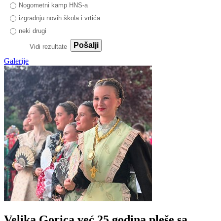
Nogometni kamp HNS-a
izgradnju novih škola i vrtića
neki drugi
Pošalji
Vidi rezultate
Galerije
Velika Gorica već 25 godina pleše sa