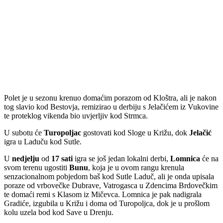
Polet je u sezonu krenuo domaćim porazom od Kloštra, ali je nakon
tog slavio kod Bestovja, remizirao u derbiju s Jelačićem iz Vukovine
te proteklog vikenda bio uvjerljiv kod Strmca.
U subotu će
Turopoljac
gostovati kod Sloge u Križu, dok
Jelačić
igra u Laduču kod Sutle.
U
nedjelju
od
17 sati
igra se još jedan lokalni derbi,
Lomnica
će na
svom terenu ugostiti
Bunu
, koja je u ovom rangu krenula
senzacionalnom pobjedom baš kod Sutle Laduč, ali je onda upisala
poraze od vrbovečke Dubrave, Vatrogasca u Zdencima Brdovečkim
te domaći remi s Klasom iz Mičevca. Lomnica je pak nadigrala
Gradiće, izgubila u Križu i doma od Turopoljca, dok je u prošlom
kolu uzela bod kod Save u Drenju.