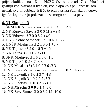
prije nekoliko dana u Kupu NSZŽ. Ove subote od 17 sati Mraclinci
gostuju kod Naftaša u Ivaniću, kod ekipa koja je u prva tri kola
upisala sve tri pobjede. Bit će to pravi test za Sabljaka i njegove
igrače, koji moraju pokazati da se mogu vratiti na pravi put.
4. NL Skupina B
1. ŠNM NK Naftaš Ivanić 3 3 0 0 13 1 +12 9
2. NK Rugvica Sava 3 3 0 0 11 3 +8 9
3. NK Vrbovec 3 3 0 0 6 2 +4 9
4. HNK Kobre Samobor 3 2 1 0 6 0 +6 7
5. HNŠK Moslavina 3 2 1 0 6 1 +5 7
6. NK Topusko 3 2 0 1 6 5 +1 6
7. NK Zelina 3 2 0 1 2 3 -1 6
8. SNK Moslavac 3 1 0 2 5 6 -1 3
9. NK Top 3 1 0 2 4 7 -3 3
10. NK Metalac (S) 3 1 0 2 3 6 -3 3
11. NK Jaska Vinogradar Jastrebarsko 3 1 0 2 1 4 -3 3
12. NK Lekenik 3 1 0 2 3 7 -4 3
13. NK Stupnik 3 1 0 2 2 7 -5 3
14. NK Libertas 3 0 0 3 2 5 -3 0
15. NK Mraclin 3 0 0 3 1 4 -3 0
16. NK Sava Strmec 3 0 0 3 2 12 -10 0