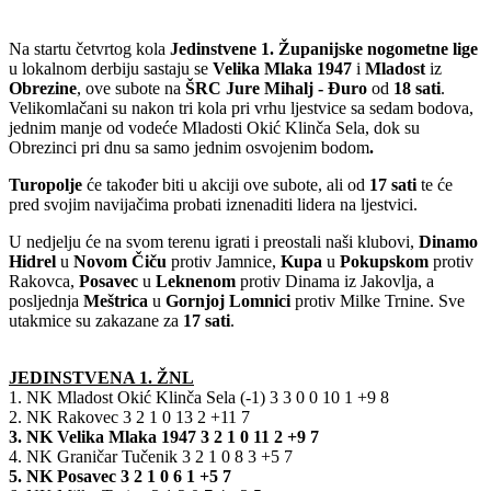
Na startu četvrtog kola
Jedinstvene 1. Županijske nogometne lige
u lokalnom derbiju sastaju se
Velika
Mlaka
1947
i
Mladost
iz
Obrezine
, ove subote na
ŠRC Jure Mihalj - Đuro
od
18
sati
.
Velikomlačani su nakon tri kola pri vrhu ljestvice sa sedam bodova,
jednim manje od vodeće Mladosti Okić Klinča Sela, dok su
Obrezinci pri dnu sa samo jednim osvojenim bodom
.
Turopolje
će također biti u akciji ove subote, ali od
17 sati
te će
pred svojim navijačima probati iznenaditi lidera na ljestvici.
U nedjelju će na svom terenu igrati i preostali naši klubovi,
Dinamo
Hidrel
u
Novom
Čiču
protiv Jamnice,
Kupa
u
Pokupskom
protiv
Rakovca,
Posavec
u
Leknenom
protiv Dinama iz Jakovlja, a
posljednja
Meštrica
u
Gornjoj
Lomnici
protiv Milke Trnine. Sve
utakmice su zakazane za
17 sati
.
JEDINSTVENA 1. ŽNL
1. NK Mladost Okić Klinča Sela (-1) 3 3 0 0 10 1 +9 8
2. NK Rakovec 3 2 1 0 13 2 +11 7
3. NK Velika Mlaka 1947 3 2 1 0 11 2 +9 7
4. NK Graničar Tučenik 3 2 1 0 8 3 +5 7
5. NK Posavec 3 2 1 0 6 1 +5 7