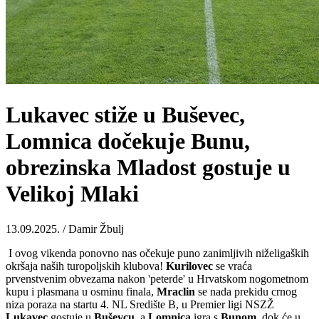
Lukavec stiže u Buševec,
Lomnica dočekuje Bunu,
obrezinska Mladost gostuje u
Velikoj Mlaki
13.09.2025. / Damir Žbulj
I ovog vikenda ponovno nas očekuje puno zanimljivih niželigaških
okršaja naših turopoljskih klubova!
Kurilovec
se vraća
prvenstvenim obvezama nakon 'peterde' u Hrvatskom nogometnom
kupu i plasmana u osminu finala,
Mraclin
se nada prekidu crnog
niza poraza na startu 4. NL Središte B, u Premier ligi NSZŽ
Lukavec
gostuje u
Buševcu
, a
Lomnica
igra s
Bunom
, dok će u