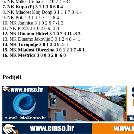
6. NK Milka Trnina 3 1 2 0 7 4 +3 5
7. NK Kupa (P) 3 1 1 1 6 6 0 4
8. NK Mladost Kraj Donji 3 1 1 1 7 8 -1 4
9. NK Pribić 3 1 1 1 3 11 -8 4
10. NK Jamnica 3 1 0 2 6 7 -1 3
11. NK Pušća 3 1 0 2 6 9 -3 3
12. NK Dinamo Hidrel 3 1 0 2 3 11 -8 3
13. NK Dinamo Jakovlje 3 0 1 2 4 8 -4 1
14. NK Turopolje 3 0 1 2 4 9 -5 1
15. NK Mladost Obrezina 3 0 1 2 1 7 -6 1
16. NK Meštrica 3 0 0 3 2 8 -6 0
Podijeli