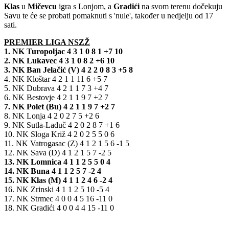
Klas
u
Mičevcu
igra s Lonjom, a
Gradići
na svom terenu dočekuju
Savu te će se probati pomaknuti s 'nule', također u nedjelju od 17
sati.
PREMIER LIGA NSZŽ
1. NK Turopoljac 4 3 1 0 8 1 +7 10
2. NK Lukavec 4 3 1 0 8 2 +6 10
3. NK Ban Jelačić (V) 4 2 2 0 8 3 +5 8
4. NK Kloštar 4 2 1 1 11 6 +5 7
5. NK Dubrava 4 2 1 1 7 3 +4 7
6. NK Bestovje 4 2 1 1 9 7 +2 7
7. NK Polet (Bu) 4 2 1 1 9 7 +2 7
8. NK Lonja 4 2 0 2 7 5 +2 6
9. NK Sutla-Laduč 4 2 0 2 8 7 +1 6
10. NK Sloga Križ 4 2 0 2 5 5 0 6
11. NK Vatrogasac (Z) 4 1 2 1 5 6 -1 5
12. NK Sava (D) 4 1 2 1 5 7 -2 5
13. NK Lomnica 4 1 1 2 5 5 0 4
14. NK Buna 4 1 1 2 5 7 -2 4
15. NK Klas (M) 4 1 1 2 4 6 -2 4
16. NK Zrinski 4 1 1 2 5 10 -5 4
17. NK Strmec 4 0 0 4 5 16 -11 0
18. NK Gradići 4 0 0 4 4 15 -11 0