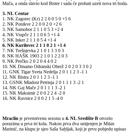
Mača, a onda slavio kod Bistre i sada će probati uzeti nova tri boda.
3. NL Centar
1. NK Zagorec (Kr) 2 2 0 0 5 0 +5 6
2. NK Ponikve 2 2 0 0 2 0 +2 6
3. NK Samobor 2 1 1 0 5 3 +2 4
4. NK Vrapče 2 1 1 0 6 5 +1 4
5. NK Inker 2 1 1 0 5 4 +1 4
6. NK Kurilovec 2 1 1 0 2 1 +1 4
7. NK Trešnjevka 2 1 0 1 3 3 0 3
8. NK HAŠK 1903 2 1 0 1 2 2 0 3
9. NK Prečko 2 0 2 0 4 4 0 2
10. NK Dinamo Odranski Obrež 2 0 2 0 3 3 0 2
11. GNK Tigar Sveta Nedelja 2 0 1 1 2 3 -1 1
12. NK Bistra 2 0 1 1 2 3 -1 1
13. GSNK Mladost Petrinja 2 0 1 1 1 3 -2 1
14. NK Gaj Mače 2 0 1 1 1 3 -2 1
15. NK Maksimir 2 0 0 2 2 4 -2 0
16. NK Ravnice 2 0 0 2 1 5 -4 0
Mraclin
je prvenstvenu sezonu u
4. NL Središte B
otvorio
porazima u prva tri kola. Nakon prva dva smijenjen je Milan
Marinić, na klupu je sjeo Saša Sabljak, koji je prvu pobjedu upisao