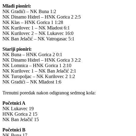
Mlađi pioniri:
NK Gradići – NK Buna 1:2
NK Dinamo Hidrel – HNK Gorica 2 2:5
NK Klas – HNK Gorica 1 1:28
NK Kurilovec 1 – NK Mladost 6:1
NK Kurilovec 2 – NK Lukavec 16:0
NK Ban Jelačić – NK Vatrogasac 5:1
Stariji pioniri:
NK Buna – HNK Gorica 2 0:1
NK Dinamo Hidrel – HNK Gorica 3 2:2
NK Lomnica – HNK Gorica 1 2:10
NK Kurilovec 1 – NK Ban Jelačić 2:1
NK Turopoljac – NK Kurilovec 2 1:2
NK Gradići – NK Mladost 1:6
Trenutni poredak nakon odigranog sedmog kola:
Početnici A
NK Lukavec 19
HNK Gorica 2 15
NK Ban Jelačić 15
Početnici B
NK Buna 17