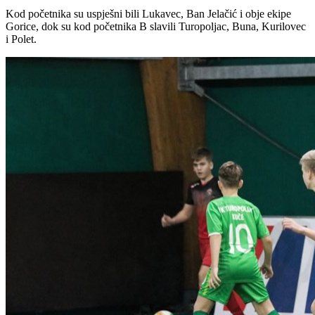
Kod početnika su uspješni bili Lukavec, Ban Jelačić i obje ekipe
Gorice, dok su kod početnika B slavili Turopoljac, Buna, Kurilovec
i Polet.