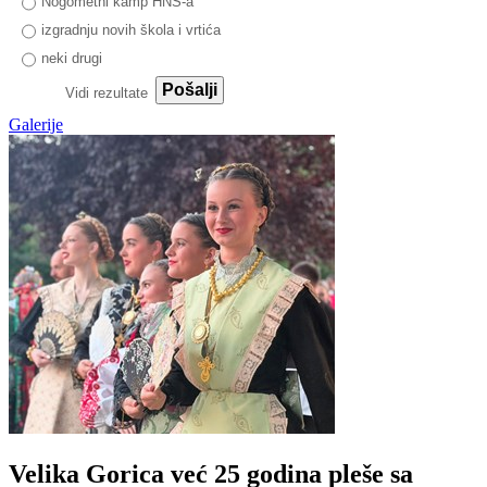
Nogometni kamp HNS-a
izgradnju novih škola i vrtića
neki drugi
Pošalji
Vidi rezultate
Galerije
Velika Gorica već 25 godina pleše sa