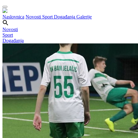
Naslovnica
Novosti
Sport
Događanja
Galerije
Novosti
Sport
Događanja