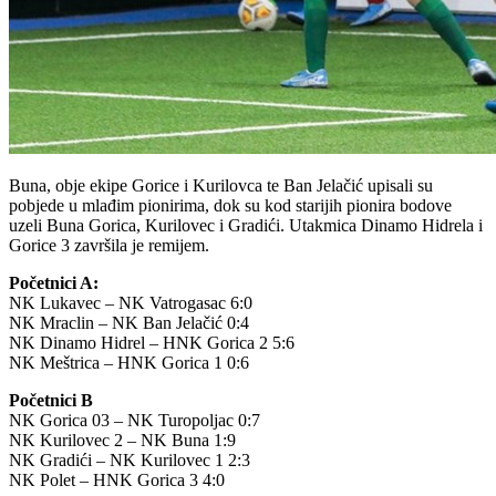
Buna, obje ekipe Gorice i Kurilovca te Ban Jelačić upisali su
pobjede u mlađim pionirima, dok su kod starijih pionira bodove
uzeli Buna Gorica, Kurilovec i Gradići. Utakmica Dinamo Hidrela i
Gorice 3 završila je remijem.
Početnici A:
NK Lukavec – NK Vatrogasac 6:0
NK Mraclin – NK Ban Jelačić 0:4
NK Dinamo Hidrel – HNK Gorica 2 5:6
NK Meštrica – HNK Gorica 1 0:6
Početnici B
NK Gorica 03 – NK Turopoljac 0:7
NK Kurilovec 2 – NK Buna 1:9
NK Gradići – NK Kurilovec 1 2:3
NK Polet – HNK Gorica 3 4:0