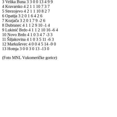
3 Velika Buna 3 3 0 0 13 4 9 9
4 Kravarsko 4 2 1 1 10 7 3 7
5 Strezojevo 4 2 1 1 10 8 2 7
6 Opatija 3 2 0 1 6 4 2 6
7 Kozjača 3 2 0 1 7 9 -2 6
8 Dubranec 4 1 1 2 9 10 -1 4
9 Lukinić Brdo 4 1 1 2 10 16 -6 4
10 Novo Brdo 4 1 0 3 4 7 -3 3
11 Šiljakovina 4 1 0 3 5 11 -6 3
12 Markuševec 4 0 0 4 5 14 -9 0
13 Hotnja 3 0 0 3 0 13 -13 0
(Foto MNL Vukomeričke gorice)