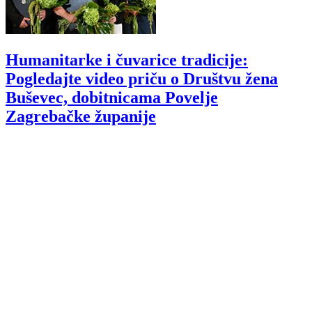
Humanitarke i čuvarice tradicije:
Pogledajte video priču o Društvu žena
Buševec, dobitnicama Povelje
Zagrebačke županije