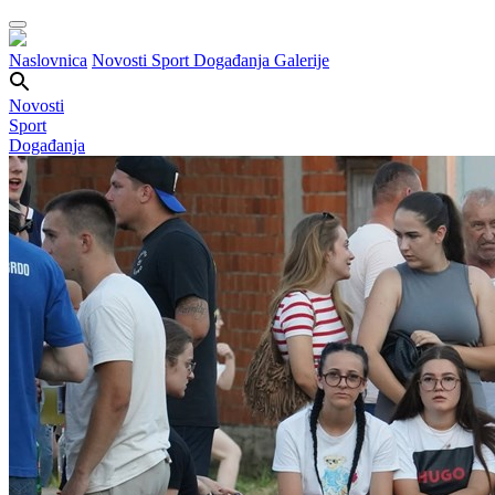
Naslovnica
Novosti
Sport
Događanja
Galerije
Novosti
Sport
Događanja