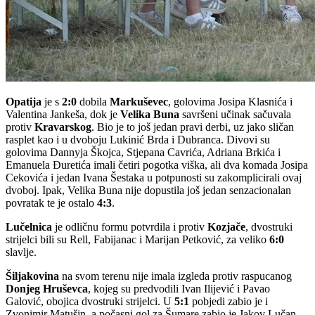
Opatija
je s
2:0
dobila
Markuševec
, golovima Josipa Klasnića i
Valentina Jankeša, dok je
Velika
Buna
savršeni učinak sačuvala
protiv
Kravarskog
. Bio je to još jedan pravi derbi, uz jako sličan
rasplet kao i u dvoboju Lukinić Brda i Dubranca. Divovi su
golovima Dannyja Škojca, Stjepana Cavrića, Adriana Brkića i
Emanuela Đuretića imali četiri pogotka viška, ali dva komada Josipa
Cekovića i jedan Ivana Šestaka u potpunosti su zakomplicirali ovaj
dvoboj. Ipak, Velika Buna nije dopustila još jedan senzacionalan
povratak te je ostalo
4:3
.
Lučelnica
je odličnu formu potvrdila i protiv
Kozjače
, dvostruki
strijelci bili su Rell, Fabijanac i Marijan Petković, za veliko
6:0
slavlje.
Šiljakovina
na svom terenu nije imala izgleda protiv raspucanog
Donjeg
Hruševca
, kojeg su predvodili Ivan Ilijević i Pavao
Galović, obojica dvostruki strijelci. U
5:1
pobjedi zabio je i
Zvonimir Matušin, a počasni gol za Šumare zabio je Jakov Lučan.