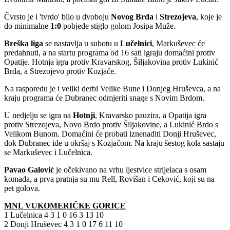
Čvrsto je i 'tvrdo' bilo u dvoboju
Novog
Brda
i
Strezojeva
, koje je
do minimalne
1:0
pobjede stiglo golom Josipa Muže.
Breška
liga
se nastavlja u subotu u
Lučelnici
, Markuševec će
predahnuti, a na startu programa od 16 sati igraju domaćini protiv
Opatije. Hotnja igra protiv Kravarskog, Šiljakovina protiv Lukinić
Brda, a Strezojevo protiv Kozjače.
Na rasporedu je i veliki derbi Velike Bune i Donjeg Hruševca, a na
kraju programa će Dubranec odmjeriti snage s Novim Brdom.
U nedjelju se igra na
Hotnji
, Kravarsko pauzira, a Opatija igra
protiv Strezojeva, Novo Brdo protiv Šiljakovine, a Lukinić Brdo s
Velikom Bunom. Domaćini će probati iznenaditi Donji Hruševec,
dok Dubranec ide u okršaj s Kozjačom. Na kraju šestog kola sastaju
se Markuševec i Lučelnica.
Pavao
Galović
je očekivano na vrhu ljestvice strijelaca s osam
komada, a prva pratnja su mu Rell, Rovišan i Ceković, koji su na
pet golova.
MNL VUKOMERIČKE GORICE
1 Lučelnica 4 3 1 0 16 3 13 10
2 Donji Hruševec 4 3 1 0 17 6 11 10