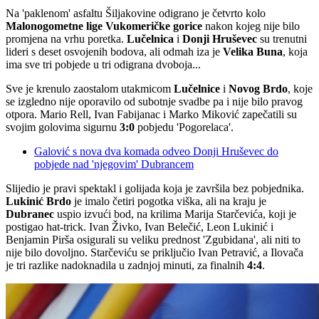
Na 'paklenom' asfaltu Šiljakovine odigrano je četvrto kolo
Malonogometne lige Vukomeričke gorice
nakon kojeg nije bilo
promjena na vrhu poretka.
Lučelnica
i
Donji
Hruševec
su trenutni
lideri s deset osvojenih bodova, ali odmah iza je
Velika
Buna
, koja
ima sve tri pobjede u tri odigrana dvoboja...
Sve je krenulo zaostalom utakmicom
Lučelnice
i
Novog
Brdo
, koje
se izgledno nije oporavilo od subotnje svadbe pa i nije bilo pravog
otpora. Mario Rell, Ivan Fabijanac i Marko Miković zapečatili su
svojim golovima sigurnu
3:0
pobjedu 'Pogorelaca'.
Galović s nova dva komada odveo Donji Hruševec do
pobjede nad 'njegovim' Dubrancem
Slijedio je pravi spektakl i golijada koja je završila bez pobjednika.
Lukinić
Brdo
je imalo četiri pogotka viška, ali na kraju je
Dubranec
uspio izvući bod, na krilima Marija Starčevića, koji je
postigao hat-trick. Ivan Živko, Ivan Belečić, Leon Lukinić i
Benjamin Pirša osigurali su veliku prednost 'Zgubidana', ali niti to
nije bilo dovoljno. Starčeviću se priključio Ivan Petravić, a Ilovača
je tri razlike nadoknadila u zadnjoj minuti, za finalnih
4:4
.