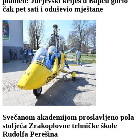
plamen: Jurjevski krijes u Bapču gorio
čak pet sati i oduševio mještane
Svečanom akademijom proslavljeno pola
stoljeća Zrakoplovne tehničke škole
Rudolfa Perešina