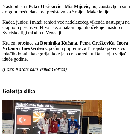
Nastupili su i
Petar
Orešković
i
Mia
Mijović
, no, zaustavljeni su u
drugom meču dana, od predstavnika Srbije i Makedonije.
Kadet, juniori i mlađi seniori već nadolazećeg vikenda nastupaju na
ekipnom prvenstvu Hrvatske, a nakon toga ih očekuje i nastup na
Svjetskoj ligi mladih u Veneciji.
Krajem prosinca za
Dominika
Kučana
,
Petra
Oreškovića
,
Igora
Vrbana
i
Ines
Grdenić
počinju pripreme za Europsko prvenstvo
mlađih dobnih kategorija, koje je na rasporedu u Danskoj u veljači
iduće godine.
(Foto: Karate klub Velika Gorica)
Galerija slika