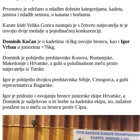
Prvenstvo je održano u mlađim dobnim kategorijama, kadeta,
juniora i mlađih seniora, u katama i borbama.
Karate klub Velika Gorica nastupio je s četvero natjecatelja te je
osvojio dvije medalje u pojedinačnoj konkurenciji.
Dominik
Kučan
je u kadetima -63kg osvojio broncu, kao i
Igor
Vrban
u juniorima +76kg.
Dominik je pobijedio predstavnike Kosova, Rumunjske,
Makedonije i Hrvatske, a gubi u polufinalnom meču protiv
natjecatelja iz Turske.
Igor je pobijedio dvojicu predstavnika Srbije, Crnogorca, a gubi
reprezentativca Bugarske.
Igor je pridonio i osvajanju bronce juniorske ekipe Hrvatske, a
Dominik je sudjelovao u tri borbe za kadetsku ekipu, no, nažalost
poraženi su u meču za broncu protiv Cipra.