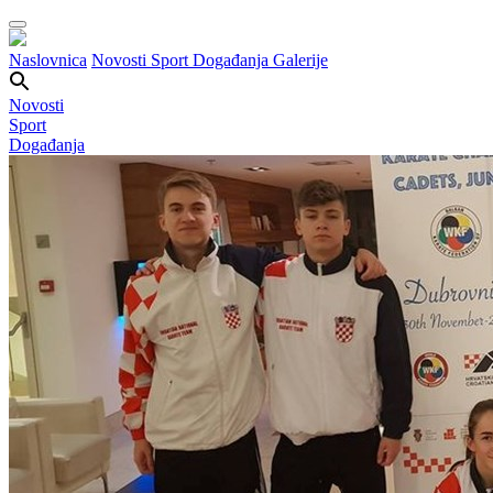
Naslovnica
Novosti
Sport
Događanja
Galerije
Novosti
Sport
Događanja