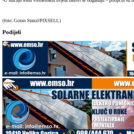
-U slučaju loših vremenskih uvjeta radovi se odgađaju – priopćili su 
(foto:
Goran Stanzl/PIXSELL)
Podijeli