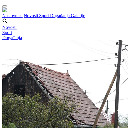
Naslovnica
Novosti
Sport
Događanja
Galerije
Novosti
Sport
Događanja