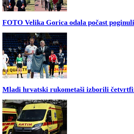
FOTO Velika Gorica odala počast poginul
Mladi hrvatski rukometaši izborili četvrtf