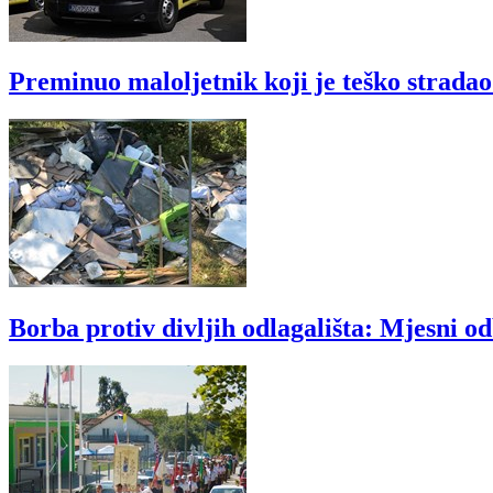
Preminuo maloljetnik koji je teško strada
Borba protiv divljih odlagališta: Mjesni o