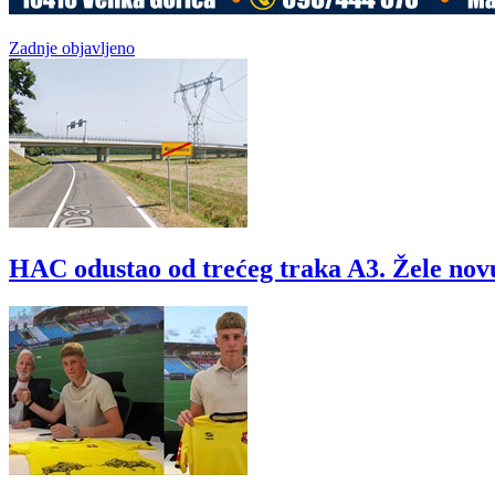
Zadnje objavljeno
HAC odustao od trećeg traka A3. Žele nov