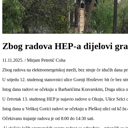
Zbog radova HEP-a dijelovi grad
11.11.2025. / Mirjam Petretić Coha
Zbog radova na elektroenergetskoj mreži, bez struje će idućih dana pri
U srijedu 12. studenog stanovnici ulice Gornji Hruševec bit će bez str
Istog dana radovi se očekuju u Barbarićima Kravarskim, Duga ulica od k
U četvrtak 13. studenog HEP je najavio radove u Okuju, Ulice Selci od k
Istog dana u Velikoj Gorici radovi se očekuju u Pleškoj ulici od kč.br.
Očekivano trajanje radova je od 8:00 do 14:30 sati.