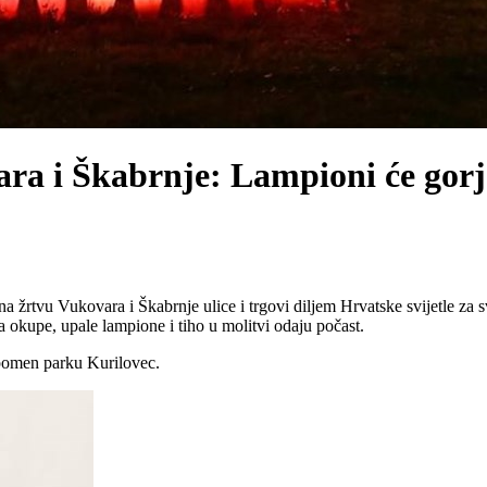
ara i Škabrnje: Lampioni će gorje
žrtvu Vukovara i Škabrnje ulice i trgovi diljem Hrvatske svijetle za sv
 okupe, upale lampione i tiho u molitvi odaju počast.
 Spomen parku Kurilovec.