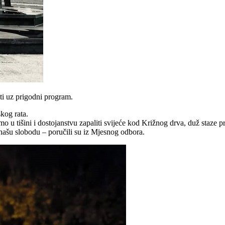
ti uz prigodni program.
kog rata.
mo u tišini i dostojanstvu zapaliti svijeće kod Križnog drva, duž st
 našu slobodu – poručili su iz Mjesnog odbora.