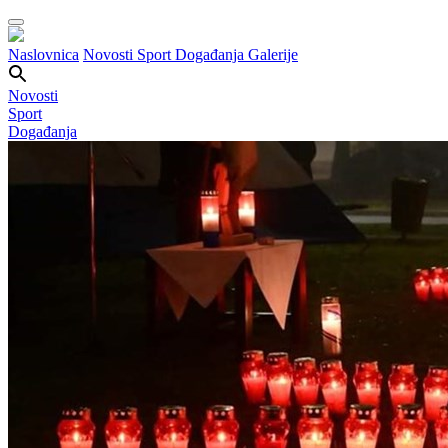
Naslovnica
Novosti
Sport
Događanja
Galerije
Novosti
Sport
Događanja