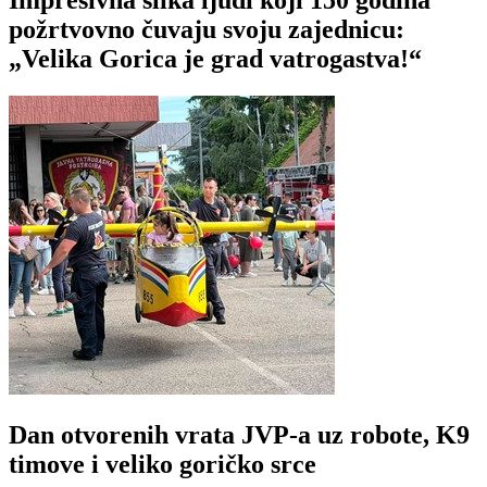
Impresivna slika ljudi koji 150 godina
požrtvovno čuvaju svoju zajednicu:
„Velika Gorica je grad vatrogastva!“
Dan otvorenih vrata JVP-a uz robote, K9
timove i veliko goričko srce