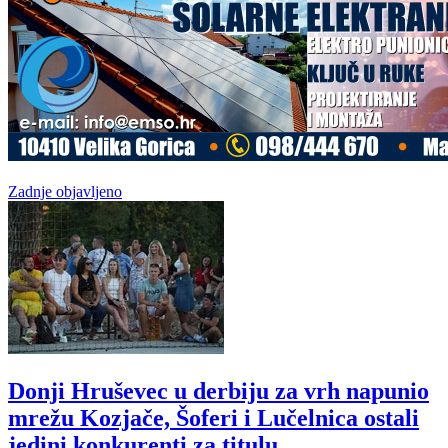
Zadnje objavljeno
Donji Hruševec u derbiju za vrh napunio
mrežu Kozjače, Šoferi i Lučelnica ostali
jedini konkurenti za titulu