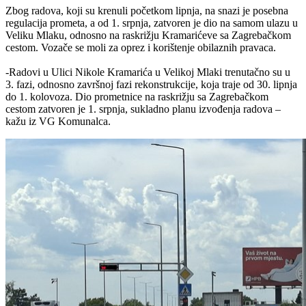
Zbog radova, koji su krenuli početkom lipnja, na snazi je posebna
regulacija prometa, a od 1. srpnja, zatvoren je dio na samom ulazu u
Veliku Mlaku, odnosno na raskrižju Kramarićeve sa Zagrebačkom
cestom. Vozače se moli za oprez i korištenje obilaznih pravaca.
-Radovi u Ulici Nikole Kramarića u Velikoj Mlaki trenutačno su u
3. fazi, odnosno završnoj fazi rekonstrukcije, koja traje od 30. lipnja
do 1. kolovoza. Dio prometnice na raskrižju sa Zagrebačkom
cestom zatvoren je 1. srpnja, sukladno planu izvođenja radova –
kažu iz VG Komunalca.