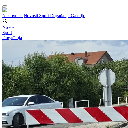
Naslovnica
Novosti
Sport
Događanja
Galerije
Novosti
Sport
Događanja