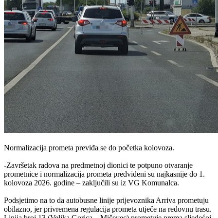
Normalizacija prometa previđa se do početka kolovoza.
-Završetak radova na predmetnoj dionici te potpuno otvaranje
prometnice i normalizacija prometa predviđeni su najkasnije do 1.
kolovoza 2026. godine – zaključili su iz VG Komunalca.
Podsjetimo na to da autobusne linije prijevoznika Arriva prometuju
obilazno, jer privremena regulacija prometa utječe na redovnu trasu.
Linija broj 13 (Velika Gorica – Mičevec) prometuje prema sljedećoj