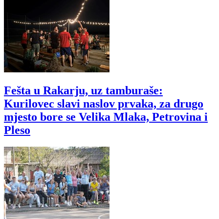
Fešta u Rakarju, uz tamburaše:
Kurilovec slavi naslov prvaka, za drugo
mjesto bore se Velika Mlaka, Petrovina i
Pleso