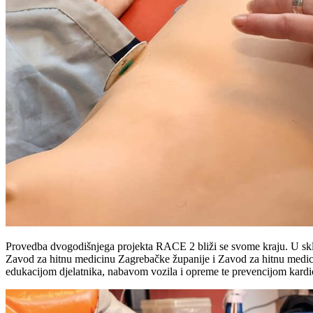
Provedba dvogodišnjega projekta RACE 2 bliži se svome kraju. U sk
Zavod za hitnu medicinu Zagrebačke županije i Zavod za hitnu medicin
edukacijom djelatnika, nabavom vozila i opreme te prevencijom kardio