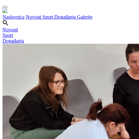
Naslovnica
Novosti
Sport
Događanja
Galerije
Novosti
Sport
Događanja