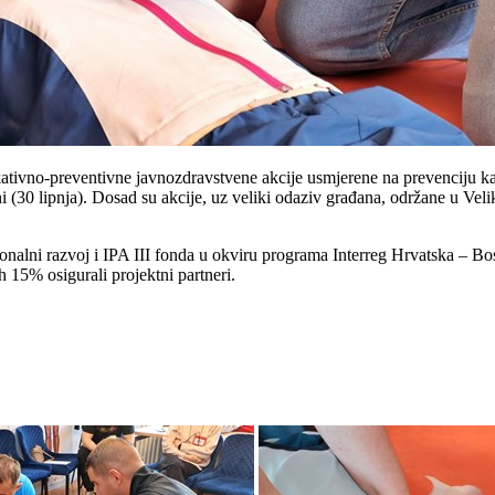
vno-preventivne javnozdravstvene akcije usmjerene na prevenciju kardi
ini (30 lipnja). Dosad su akcije, uz veliki odaziv građana, održane u V
onalni razvoj i IPA III fonda u okviru programa Interreg Hrvatska – B
 15% osigurali projektni partneri.