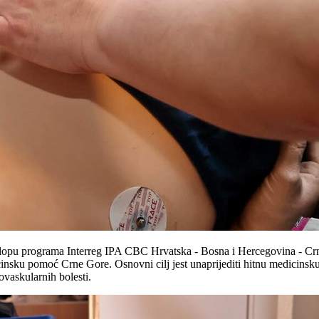
lopu programa Interreg IPA CBC Hrvatska - Bosna i Hercegovina - Crn
sku pomoć Crne Gore. Osnovni cilj jest unaprijediti hitnu medicinsku 
vaskularnih bolesti.