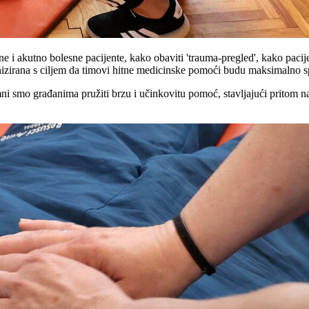
ane i akutno bolesne pacijente, kako obaviti 'trauma-pregled', kako pa
nizirana s ciljem da timovi hitne medicinske pomoći budu maksimalno spr
smo građanima pružiti brzu i učinkovitu pomoć, stavljajući pritom nagl