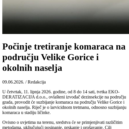
Počinje tretiranje komaraca na
području Velike Gorice i
okolnih naselja
09.06.2026. / Redakcija
U četvrtak, 11. lipnja 2026. godine, od 8 do 14 sati, tvrtka EKO-
DERATIZACIJA d.o.o., ovlašteni izvođač dezinsekcije na području
grada, provodit će suzbijanje komaraca na području Velike Gorice i
okolnih naselja. Riječ je o larvicidnom tretmanu, odnosno suzbijanju
komaraca u stadiju ličinke.
Ovisno o uvjetima na terenu, sredstva će se primjenjivati različitim
metodama, uključujući posipanje, prskanje i orošavanje. Cilj