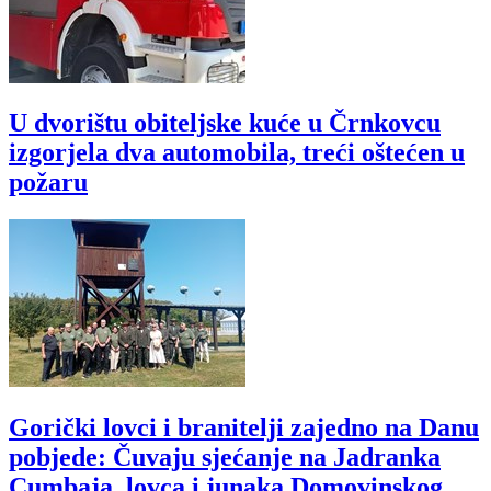
U dvorištu obiteljske kuće u Črnkovcu
izgorjela dva automobila, treći oštećen u
požaru
Gorički lovci i branitelji zajedno na Danu
pobjede: Čuvaju sjećanje na Jadranka
Cumbaja, lovca i junaka Domovinskog