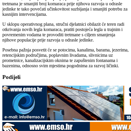
tretmana je smanjiti broj komaraca prije njihova razvoja u odrasle
jedinke te tako povećati učinkovitost suzbijanja i smanjiti potrebu za
kasnijim intervencijama.
U sklopu operativnog plana, stručni djelatnici obilazit će teren radi
otkrivanja novih legla komaraca, pratiti postojeća legla u trajnim i
povremenim vodama te provoditi tretmane s ciljem smanjenja
njihove populacije prije razvoja u odrasle jedinke.
Posebna pažnja posvetit će se potocima, kanalima, barama, jezerima,
retencijskim područjima, poplavnim livadama, slivnicima uz
prometnice, kanalizacijskim oknima te zapuštenim fontanama i
bazenima, odnosno svim mjestima pogodnima za razvoj ličinki.
Podijeli