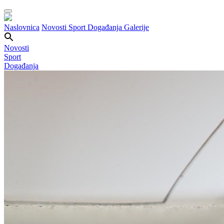
Naslovnica
Novosti
Sport
Događanja
Galerije
Novosti
Sport
Događanja