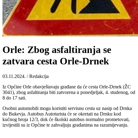
Orle: Zbog asfaltiranja se
zatvara cesta Orle-Drnek
03.11.2024. / Redakcija
Iz Općine Orle obavještavaju građane da će cesta Orle-Drnek (ŽC
3041), zbog asfaltiranja biti zatvorena u ponedjeljak, 4. studenog, od
8 do 17 sati.
Osobni automobili mogu koristiti servisnu cestu uz nasip od Drnka
do Bukevja. Autobus Autoturista će se okretati na Drnku kod
kućnog broja 12/3, dok će školski autobus normalno prometovati,
izvijestili su iz Općine te zahvaljuju građanima na razumijevanju.