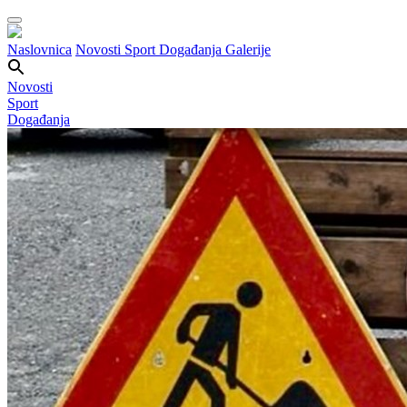
Naslovnica
Novosti
Sport
Događanja
Galerije
Novosti
Sport
Događanja