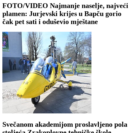
FOTO/VIDEO Najmanje naselje, najveći
plamen: Jurjevski krijes u Bapču gorio
čak pet sati i oduševio mještane
Svečanom akademijom proslavljeno pola
stoljeća Zrakoplovne tehničke škole