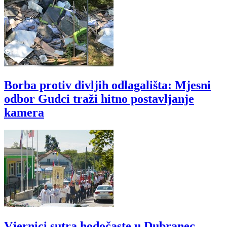
Borba protiv divljih odlagališta: Mjesni
odbor Gudci traži hitno postavljanje
kamera
Vjernici sutra hodočaste u Dubranec