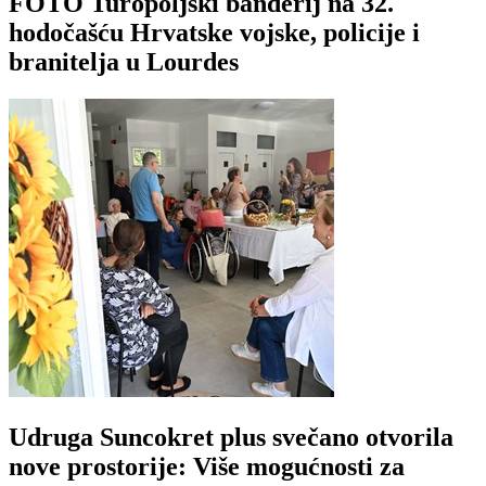
FOTO Turopoljski banderij na 32.
hodočašću Hrvatske vojske, policije i
branitelja u Lourdes
Udruga Suncokret plus svečano otvorila
nove prostorije: Više mogućnosti za