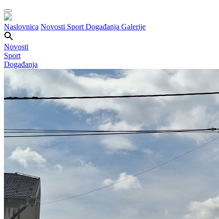
Naslovnica
Novosti
Sport
Događanja
Galerije
Novosti
Sport
Događanja