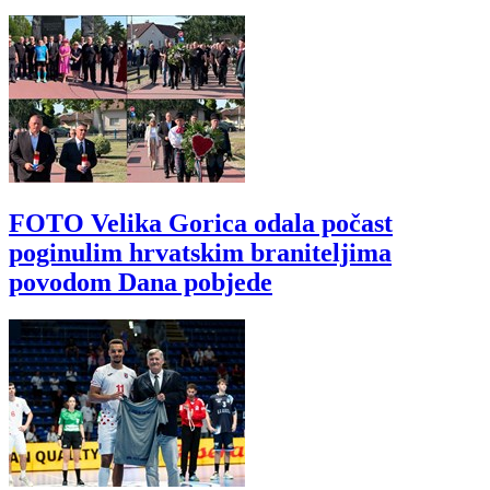
FOTO Velika Gorica odala počast
poginulim hrvatskim braniteljima
povodom Dana pobjede