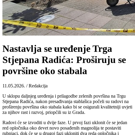
Nastavlja se uređenje Trga
Stjepana Radića: Proširuju se
površine oko stabala
11.05.2026. / Redakcija
U sklopu daljnjeg uređenja i prilagodbe zelenih površina na Trgu
Stjepana Radića, nakon presađivanja stablašica počeli su radovi na
proširenju površina oko stabala kako bi se osigurali kvalitetniji uvjeti
za njihov rast i razvoj, priopćili su iz Grada.
Radovi će se izvoditi u dvije faze. U prvoj fazi uklonit će se jedan
red opločnika oko devet novo posađenih magnolija te postaviti
rubnjaci, dok će se u drugoj fazi ukloniti dva reda opločnika i