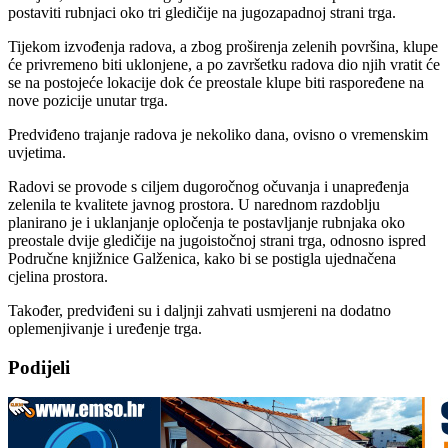
postaviti rubnjaci oko tri gledičije na jugozapadnoj strani trga.
Tijekom izvođenja radova, a zbog proširenja zelenih površina, klupe
će privremeno biti uklonjene, a po završetku radova dio njih vratit će
se na postojeće lokacije dok će preostale klupe biti raspoređene na
nove pozicije unutar trga.
Predviđeno trajanje radova je nekoliko dana, ovisno o vremenskim
uvjetima.
Radovi se provode s ciljem dugoročnog očuvanja i unapređenja
zelenila te kvalitete javnog prostora. U narednom razdoblju
planirano je i uklanjanje opločenja te postavljanje rubnjaka oko
preostale dvije gledičije na jugoistočnoj strani trga, odnosno ispred
Područne knjižnice Galženica, kako bi se postigla ujednačena
cjelina prostora.
Također, predviđeni su i daljnji zahvati usmjereni na dodatno
oplemenjivanje i uređenje trga.
Podijeli