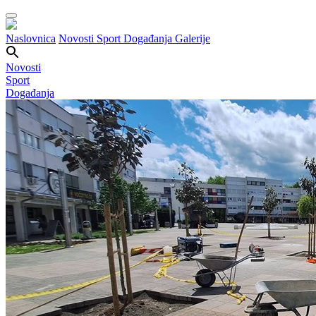
Naslovnica
Novosti
Sport
Događanja
Galerije
Novosti
Sport
Događanja