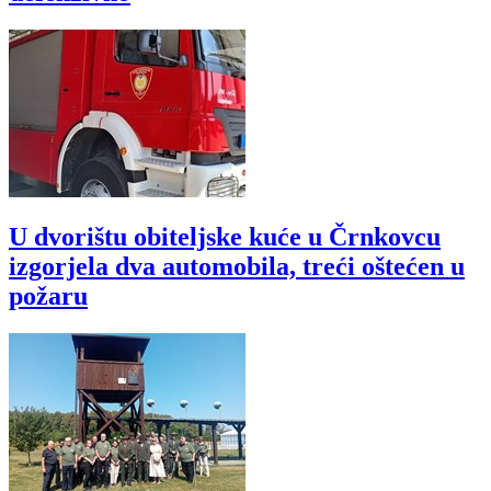
U dvorištu obiteljske kuće u Črnkovcu
izgorjela dva automobila, treći oštećen u
požaru