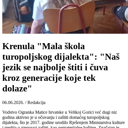
Krenula "Mala škola
turopoljskog dijalekta": "Naš
jezik se najbolje štiti i čuva
kroz generacije koje tek
dolaze"
06.06.2026. / Redakcija
Vodstvo Ogranka Matice hrvatske u Velikoj Gorici već dugi niz
godina aktivno je u očuvanju i zaštiti domaćeg turopoljskog
dijalekta, što je 2017. godine urodilo Rješenjem Ministarstva kulture
i medija o njegovoj zaštiti, kao nematerijalne baštine. Značajan je