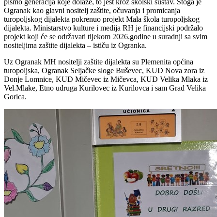
pismo generacija koje dolaze, to jest kroz školski sustav. Stoga je
Ogranak kao glavni nositelj zaštite, očuvanja i promicanja
turopoljskog dijalekta pokrenuo projekt Mala škola turopoljskog
dijalekta. Ministarstvo kulture i medija RH je financijski podržalo
projekt koji će se održavati tijekom 2026.godine u suradnji sa svim
nositeljima zaštite dijalekta – ističu iz Ogranka.
Uz Ogranak MH nositelji zaštite dijalekta su Plemenita općina
turopoljska, Ogranak Seljačke sloge Buševec, KUD Nova zora iz
Donje Lomnice, KUD Mičevec iz Mičevca, KUD Velika Mlaka iz
Vel.Mlake, Etno udruga Kurilovec iz Kurilovca i sam Grad Velika
Gorica.