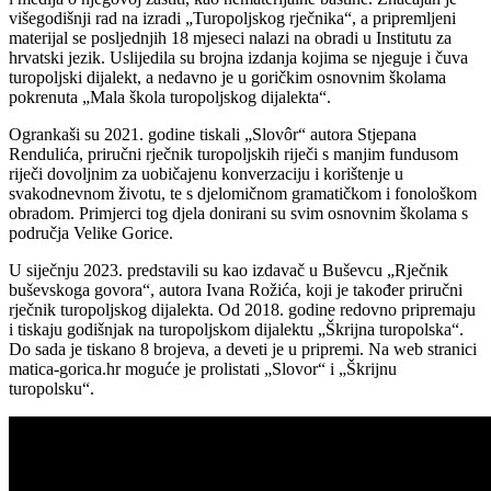
višegodišnji rad na izradi „Turopoljskog rječnika“, a pripremljeni
materijal se posljednjih 18 mjeseci nalazi na obradi u Institutu za
hrvatski jezik. Uslijedila su brojna izdanja kojima se njeguje i čuva
turopoljski dijalekt, a nedavno je u goričkim osnovnim školama
pokrenuta „Mala škola turopoljskog dijalekta“.
Ogrankaši su 2021. godine tiskali „Slovôr“ autora Stjepana
Rendulića, priručni rječnik turopoljskih riječi s manjim fundusom
riječi dovoljnim za uobičajenu konverzaciju i korištenje u
svakodnevnom životu, te s djelomičnom gramatičkom i fonološkom
obradom. Primjerci tog djela donirani su svim osnovnim školama s
područja Velike Gorice.
U siječnju 2023. predstavili su kao izdavač u Buševcu „Rječnik
buševskoga govora“, autora Ivana Rožića, koji je također priručni
rječnik turopoljskog dijalekta. Od 2018. godine redovno pripremaju
i tiskaju godišnjak na turopoljskom dijalektu „Škrijna turopolska“.
Do sada je tiskano 8 brojeva, a deveti je u pripremi. Na web stranici
matica-gorica.hr moguće je prolistati „Slovor“ i „Škrijnu
turopolsku“.