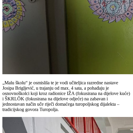
„Malu školu“ je osmislila te je vodi učiteljica razredne nastave
Josipa Brigljević, u trajanju od max. 4 sata, a pohađaju je
osnovnoškolci koji kroz radionice IŽA (fokusirana na dijelove kuće)
i ŠKRLȎK (fokusirana na dijelove odjeće) na zabavan i
jednostavan način uče riječi domaćega turopoljskog dijalekta –
tradicijskog govora Turopolja.