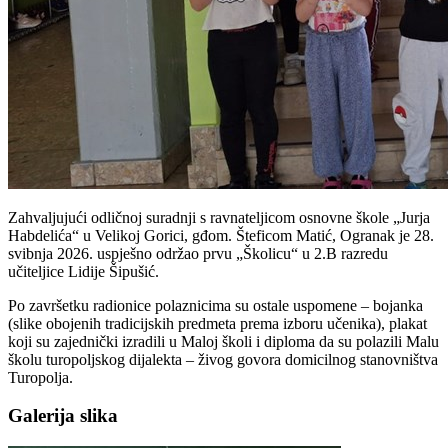
Zahvaljujući odličnoj suradnji s ravnateljicom osnovne škole „Jurja
Habdelića“ u Velikoj Gorici, gđom. Šteficom Matić, Ogranak je 28.
svibnja 2026. uspješno održao prvu „Školicu“ u 2.B razredu
učiteljice Lidije Šipušić.
Po završetku radionice polaznicima su ostale uspomene – bojanka
(slike obojenih tradicijskih predmeta prema izboru učenika), plakat
koji su zajednički izradili u Maloj školi i diploma da su polazili Malu
školu turopoljskog dijalekta – živog govora domicilnog stanovništva
Turopolja.
Galerija slika