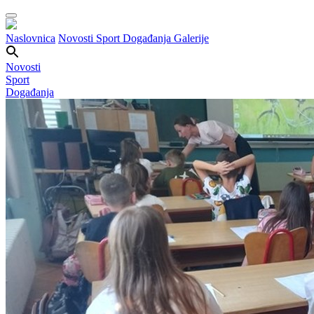
Naslovnica
Novosti
Sport
Događanja
Galerije
Novosti
Sport
Događanja