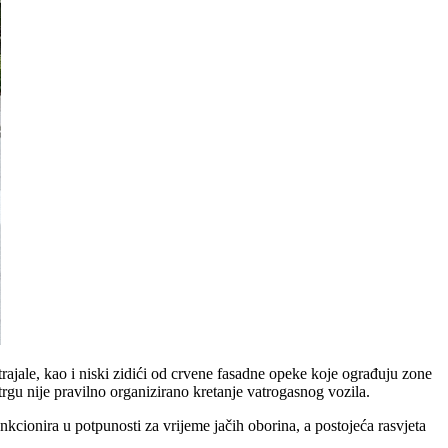
otrajale, kao i niski zidići od crvene fasadne opeke koje ograđuju zone
trgu nije pravilno organizirano kretanje vatrogasnog vozila.
cionira u potpunosti za vrijeme jačih oborina, a postojeća rasvjeta