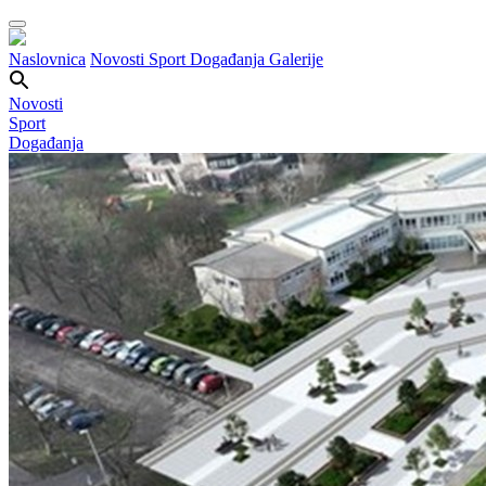
Naslovnica
Novosti
Sport
Događanja
Galerije
Novosti
Sport
Događanja