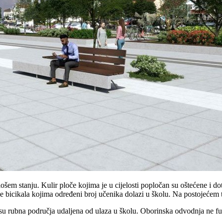
 lošem stanju. Kulir ploče kojima je u cijelosti popločan su oštećene i d
je bicikala kojima određeni broj učenika dolazi u školu. Na postojećem 
u rubna područja udaljena od ulaza u školu. Oborinska odvodnja ne funk