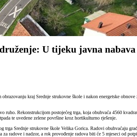
druženje: U tijeku javna nabava 
 obrazovanju kraj Srednje strukovne škole i nakon energetske obnove z
ovo ruho. Rekonstrukcijom postojećeg trga, koja obuhvaća 4560 kvadrat
otpada te uvedene zelene površine kroz hortikulturno rješenje.
og trga Srednje strukovne škole Velika Gorica. Radovi obuhvaćaju građe
za radove i nadzor, a rok provođenje radova biti će 5 mjeseci od potpi