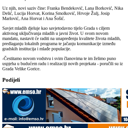
Uz njih, novi saziv čine: Franka Bendeković, Lana Borković, Nika
Delić, Lucija Horvat, Korina Smolković, Hrvoje Žulj, Josip
Marlović, Ana Horvat i Ana Šošić.
Savjet mladih djeluje kao savjetodavno tijelo Grada s ciljem
aktivnog uključivanja mladih u javni život. U svom novom
mandatu, nastavit će raditi na unapređenju kvalitete života mladih,
predlaganju lokalnih programa te jačanju komunikacije između
gradskih institucija i mlađe populacije.
-Čestitamo novom vodstvu i svim članovima te im želimo puno
uspjeha u budućem radu i realizaciji novih projekata - poručili su iz
Grada Velike Gorice.
Podijeli