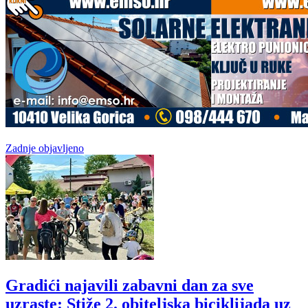
Zadnje objavljeno
Gradići najavili zabavni dan za sve
uzraste: Stiže 2. obiteljska biciklijada uz