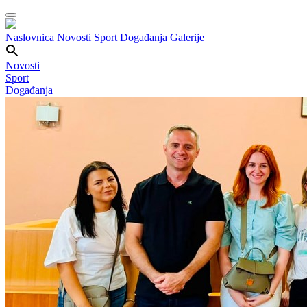
Naslovnica
Novosti
Sport
Događanja
Galerije
Novosti
Sport
Događanja