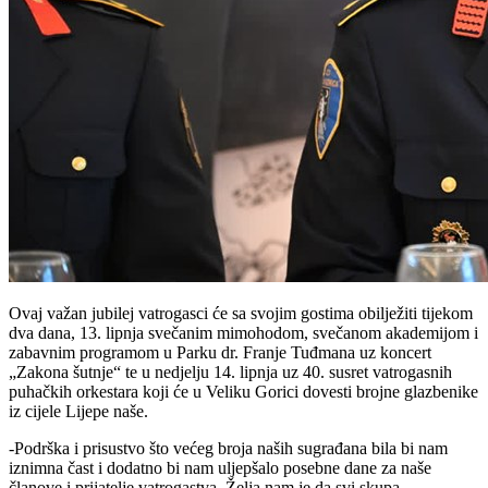
Ovaj važan jubilej vatrogasci će sa svojim gostima obilježiti tijekom
dva dana, 13. lipnja svečanim mimohodom, svečanom akademijom i
zabavnim programom u Parku dr. Franje Tuđmana uz koncert
„Zakona šutnje“ te u nedjelju 14. lipnja uz 40. susret vatrogasnih
puhačkih orkestara koji će u Veliku Gorici dovesti brojne glazbenike
iz cijele Lijepe naše.
-Podrška i prisustvo što većeg broja naših sugrađana bila bi nam
iznimna čast i dodatno bi nam uljepšalo posebne dane za naše
članove i prijatelje vatrogastva. Želja nam je da svi skupa