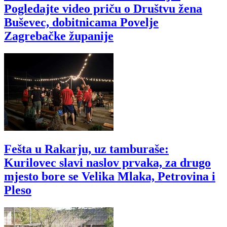
Pogledajte video priču o Društvu žena
Buševec, dobitnicama Povelje
Zagrebačke županije
Fešta u Rakarju, uz tamburaše:
Kurilovec slavi naslov prvaka, za drugo
mjesto bore se Velika Mlaka, Petrovina i
Pleso