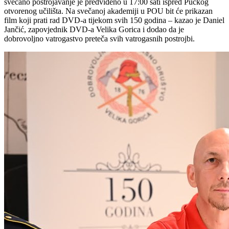
svečano postrojavanje je predviđeno u 17:00 sati ispred Pučkog
otvorenog učilišta. Na svečanoj akademiji u POU bit će prikazan
film koji prati rad DVD-a tijekom svih 150 godina – kazao je Daniel
Jančić, zapovjednik DVD-a Velika Gorica i dodao da je
dobrovoljno vatrogastvo preteča svih vatrogasnih postrojbi.