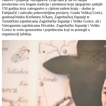
proslavimo ovu bogatu tradiciju i predanost koju njegujemo zadnjih
150 godina kroz vatrogastvo u cijelom našem kraju – dodao je
Fabijančić i zahvalio pokroviteljima proslave, Gradu Velikoj Gorici,
gradonačelniku Krešimiru Ačkaru, Zagrebačkoj županiji te
Turističkim zajednicama Zagrebačke županije i Velike Gorice, ali i
Vatrogasnim zajednicama Hrvatske, Zagrebačke županije i Velike
Gorice te svim sponzorima i pojedincima koji su pomogli u
organizaciji jubileja.