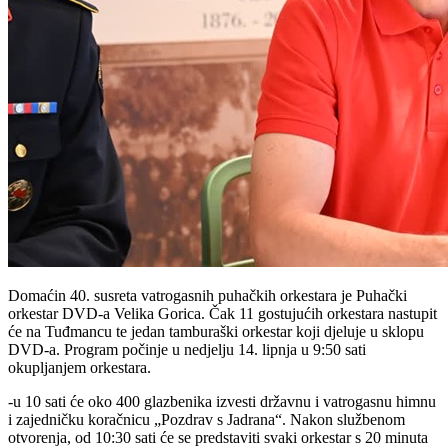
Domaćin 40. susreta vatrogasnih puhačkih orkestara je Puhački
orkestar DVD-a Velika Gorica. Čak 11 gostujućih orkestara nastupit
će na Tuđmancu te jedan tamburaški orkestar koji djeluje u sklopu
DVD-a. Program počinje u nedjelju 14. lipnja u 9:50 sati
okupljanjem orkestara.
-u 10 sati će oko 400 glazbenika izvesti državnu i vatrogasnu himnu
i zajedničku koračnicu „Pozdrav s Jadrana“. Nakon službenom
otvorenja, od 10:30 sati će se predstaviti svaki orkestar s 20 minuta