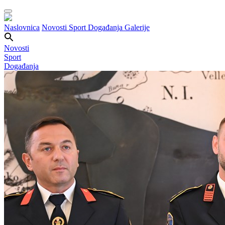
Naslovnica
Novosti
Sport
Događanja
Galerije
Novosti
Sport
Događanja