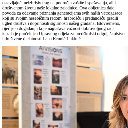
ostavljajući neizbrisiv trag na području zaštite i spašavanja, ali i
društvenom životu naše lokalne zajednice. Ova obljetnica daje
povoda za odavanje priznanja generacijama svih naših vatrogasaca
koji su svojim nesebičnim radom, hrabrošću i predanošću gradili
ugled društva i doprinosili sigurnosti našeg građana. Istovremeno,
riječ je o događanju koje naglašava važnost dobrovoljnog rada –
kazala je pročelnica Upravnog odjela za predškolski odgoj, školstvo
i društvene djelatnosti Lana Krunić Lukinić.