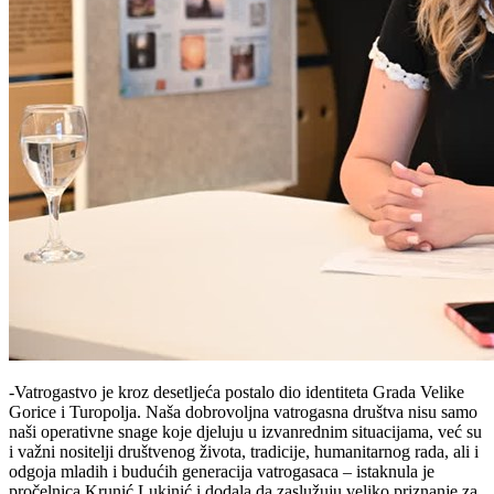
-Vatrogastvo je kroz desetljeća postalo dio identiteta Grada Velike
Gorice i Turopolja. Naša dobrovoljna vatrogasna društva nisu samo
naši operativne snage koje djeluju u izvanrednim situacijama, već su
i važni nositelji društvenog života, tradicije, humanitarnog rada, ali i
odgoja mladih i budućih generacija vatrogasaca – istaknula je
pročelnica Krunić Lukinić i dodala da zaslužuju veliko priznanje za