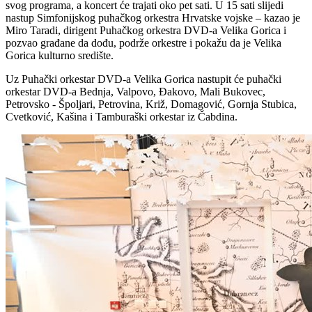
svog programa, a koncert će trajati oko pet sati. U 15 sati slijedi
nastup Simfonijskog puhačkog orkestra Hrvatske vojske – kazao je
Miro Taradi, dirigent Puhačkog orkestra DVD-a Velika Gorica i
pozvao građane da dođu, podrže orkestre i pokažu da je Velika
Gorica kulturno središte.
Uz Puhački orkestar DVD-a Velika Gorica nastupit će puhački
orkestar DVD-a Bednja, Valpovo, Đakovo, Mali Bukovec,
Petrovsko - Špoljari, Petrovina, Križ, Domagović, Gornja Stubica,
Cvetković, Kašina i Tamburaški orkestar iz Čabdina.