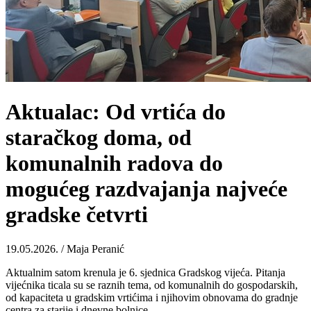
Aktualac: Od vrtića do
staračkog doma, od
komunalnih radova do
mogućeg razdvajanja najveće
gradske četvrti
19.05.2026. / Maja Peranić
Aktualnim satom krenula je 6. sjednica Gradskog vijeća. Pitanja
vijećnika ticala su se raznih tema, od komunalnih do gospodarskih,
od kapaciteta u gradskim vrtićima i njihovim obnovama do gradnje
centra za starije i dnevne bolnice.