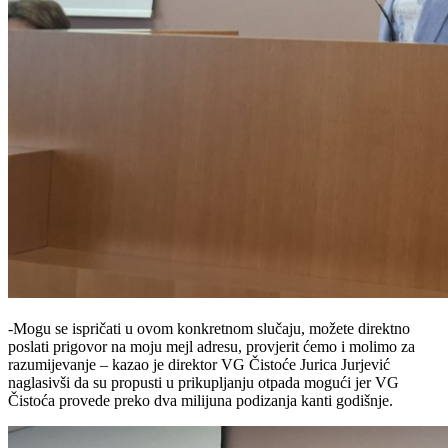
-Mogu se ispričati u ovom konkretnom slučaju, možete direktno
poslati prigovor na moju mejl adresu, provjerit ćemo i molimo za
razumijevanje – kazao je direktor VG Čistoće Jurica Jurjević
naglasivši da su propusti u prikupljanju otpada mogući jer VG
Čistoća provede preko dva milijuna podizanja kanti godišnje.