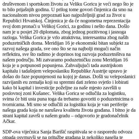
društvenom i sportskom životu za Veliku Goricu je veći nego što je
to bilo prijašnjih godina. U prilog tome govori činjenica da smo na
nacionalnom nivou prepoznati kao najpoželjniji grad za život u
Republici Hrvatskoj. Činjenica je da će nogometna reprezentacija
svoj dom pronaći u Velikoj Gorici, za godinu i nešto dana. Došlo
nam je u posjet 20 diplomata, zbog jednog pozitivnog i jasnoga
razloga. Velika Gorica je vrlo atraktivna, interesantna zbog naših
poduzetničkih doma. Meridijan 16 je ekonomski bitan subjekt za
razvoj našega grada, sve ono što se na najbolji mogući način
reflektira, sve što radimo je doprinos tog razvoja poduzetništva na
našem području. Mi zatvaramo poduzetničku zonu Meridijan 16
koja je u potpunosti popunjena. Zahvaljujući tada austrijskom
kapitalu i tadašnjem veleposlaniku Republike Austrije upravo je
došao do faze popunjenosti na kojoj je danas. Došli su veleposlanici
razvijanih eu zemalja koji su spremni dati zeleno svjetlo i lobirati
kako bi kapital i investicije poželjne za naše mjesto završili u
poslovnoj zoni Kušanec. Velika Gorica se odlučila za logistiku,
svima će biti usta puna toga da trebamo govoriti o poduzetnicima o
tvornicama. Mi smo se odlučili za logistiku koja je van periferije
našega grada koja ne narušava kvalitetu života građana. I bitno je da
strani kapital završi u našem gradu – odgovorio je gradonačelnik
Ačkar.
SDP-ova vijećnica Sanja Barišić raspitivala se o rasporedu odvoza
otpada osvrnuvši se na pritužbe građana iz nekoliko naselja te