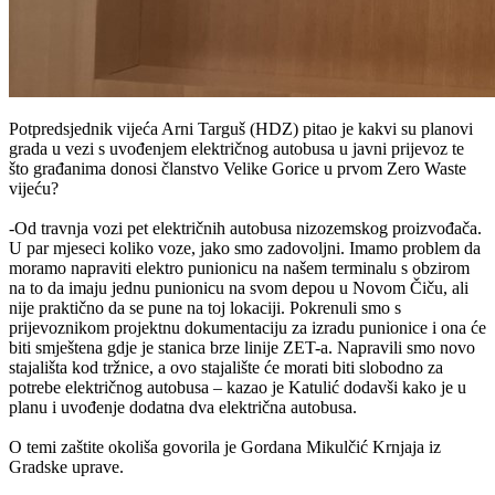
Potpredsjednik vijeća Arni Targuš (HDZ) pitao je kakvi su planovi
grada u vezi s uvođenjem električnog autobusa u javni prijevoz te
što građanima donosi članstvo Velike Gorice u prvom Zero Waste
vijeću?
-Od travnja vozi pet električnih autobusa nizozemskog proizvođača.
U par mjeseci koliko voze, jako smo zadovoljni. Imamo problem da
moramo napraviti elektro punionicu na našem terminalu s obzirom
na to da imaju jednu punionicu na svom depou u Novom Čiču, ali
nije praktično da se pune na toj lokaciji. Pokrenuli smo s
prijevoznikom projektnu dokumentaciju za izradu punionice i ona će
biti smještena gdje je stanica brze linije ZET-a. Napravili smo novo
stajališta kod tržnice, a ovo stajalište će morati biti slobodno za
potrebe električnog autobusa – kazao je Katulić dodavši kako je u
planu i uvođenje dodatna dva električna autobusa.
O temi zaštite okoliša govorila je Gordana Mikulčić Krnjaja iz
Gradske uprave.