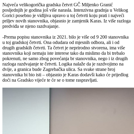
Najveća velikogorička gradska četvrt GČ Miljenko Granić
posljednjih je godina još više narasla. Intenzivna gradnja u Velikog
Gorici posebno je vidljiva upravo u toj četvrti koju prati i najveći
priljev novih stanovnika, objasnio je zamjenik Karas. Iz više razloga
predviđa se njeno razdvajanje.
-Prema popisu stanovnika iz 2021. bilo je više od 9 200 stanovnika
u toj gradskoj četvrti. Ona odudara od mjesnih odbora, ali i od
drugih gradskih četvrti. Ta četvrt je neprirodno stvorena, ima više
stanovnika koji nemaju iste interese tako da mislimo da bi trebalo
pokrenuti, ne samo zbog povećanja br stanovnika, nego i iz drugih
razloga razdvajanje te četvrti. Logika nalaže da je razdvojimo na
dvije, a granica bude Zagrebačka ulica. Sa svake strane broj
stanovnika bi bio isti – objasnio je Karas dodavši kako će prijedlog
doći na Gradsko vijeće te će se o tome raspravljati.