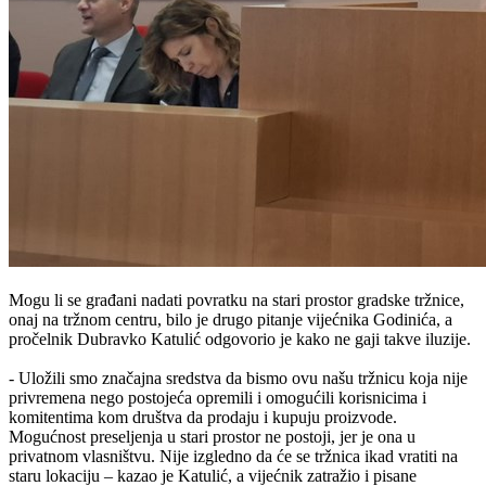
Mogu li se građani nadati povratku na stari prostor gradske tržnice,
onaj na tržnom centru, bilo je drugo pitanje vijećnika Godinića, a
pročelnik Dubravko Katulić odgovorio je kako ne gaji takve iluzije.
- Uložili smo značajna sredstva da bismo ovu našu tržnicu koja nije
privremena nego postojeća opremili i omogućili korisnicima i
komitentima kom društva da prodaju i kupuju proizvode.
Mogućnost preseljenja u stari prostor ne postoji, jer je ona u
privatnom vlasništvu. Nije izgledno da će se tržnica ikad vratiti na
staru lokaciju – kazao je Katulić, a vijećnik zatražio i pisane