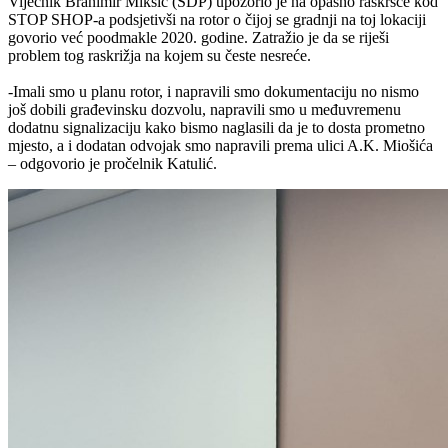
Vijećnik Branimir Mikšić (SDP) upozorio je na opasno raskršće kod
STOP SHOP-a podsjetivši na rotor o čijoj se gradnji na toj lokaciji
govorio već poodmakle 2020. godine. Zatražio je da se riješi
problem tog raskrižja na kojem su česte nesreće.
-Imali smo u planu rotor, i napravili smo dokumentaciju no nismo
još dobili građevinsku dozvolu, napravili smo u međuvremenu
dodatnu signalizaciju kako bismo naglasili da je to dosta prometno
mjesto, a i dodatan odvojak smo napravili prema ulici A.K. Miošića
– odgovorio je pročelnik Katulić.