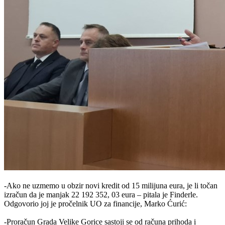
-Ako ne uzmemo u obzir novi kredit od 15 milijuna eura, je li točan
izračun da je manjak 22 192 352, 03 eura – pitala je Finderle.
Odgovorio joj je pročelnik UO za financije, Marko Ćurić:
-Proračun Grada Velike Gorice sastoji se od računa prihoda i