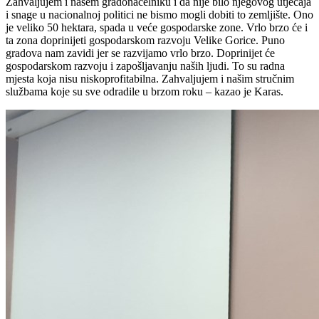
Zahvaljujem i našem gradonačelniku i da nije bilo njegovog utjecaja
i snage u nacionalnoj politici ne bismo mogli dobiti to zemljište. Ono
je veliko 50 hektara, spada u veće gospodarske zone. Vrlo brzo će i
ta zona doprinijeti gospodarskom razvoju Velike Gorice. Puno
gradova nam zavidi jer se razvijamo vrlo brzo. Doprinijet će
gospodarskom razvoju i zapošljavanju naših ljudi. To su radna
mjesta koja nisu niskoprofitabilna. Zahvaljujem i našim stručnim
službama koje su sve odradile u brzom roku – kazao je Karas.