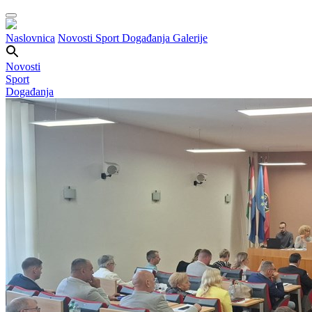
Naslovnica
Novosti
Sport
Događanja
Galerije
Novosti
Sport
Događanja