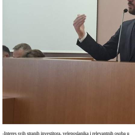
-Interes svih stranih investitora, veleposlanika i relevantnih osoba u