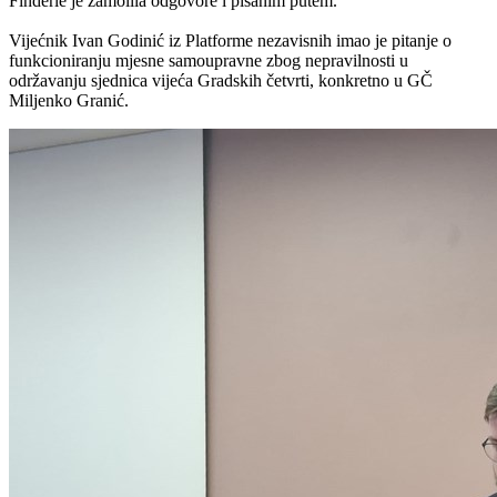
Finderle je zamolila odgovore i pisanim putem.
Vijećnik Ivan Godinić iz Platforme nezavisnih imao je pitanje o
funkcioniranju mjesne samoupravne zbog nepravilnosti u
održavanju sjednica vijeća Gradskih četvrti, konkretno u GČ
Miljenko Granić.