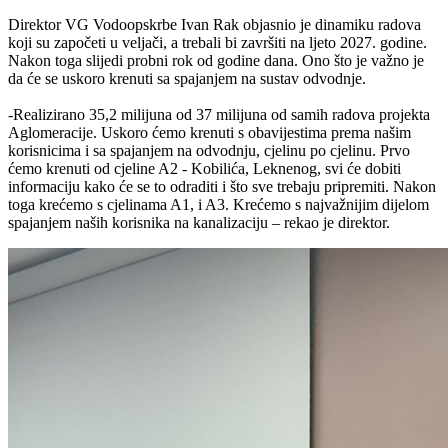
Direktor VG Vodoopskrbe Ivan Rak objasnio je dinamiku radova
koji su započeti u veljači, a trebali bi završiti na ljeto 2027. godine.
Nakon toga slijedi probni rok od godine dana. Ono što je važno je
da će se uskoro krenuti sa spajanjem na sustav odvodnje.
-Realizirano 35,2 milijuna od 37 milijuna od samih radova projekta
Aglomeracije. Uskoro ćemo krenuti s obavijestima prema našim
korisnicima i sa spajanjem na odvodnju, cjelinu po cjelinu. Prvo
ćemo krenuti od cjeline A2 - Kobilića, Leknenog, svi će dobiti
informaciju kako će se to odraditi i što sve trebaju pripremiti. Nakon
toga krećemo s cjelinama A1, i A3. Krećemo s najvažnijim dijelom
spajanjem naših korisnika na kanalizaciju – rekao je direktor.