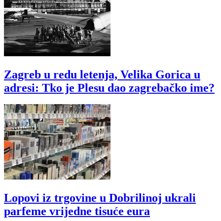
Zagreb u redu letenja, Velika Gorica u
adresi: Tko je Plesu dao zagrebačko ime?
Lopovi iz trgovine u Dobrilinoj ukrali
parfeme vrijedne tisuće eura