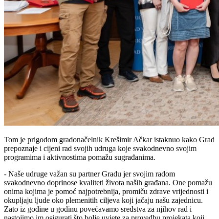
Tom je prigodom gradonačelnik Krešimir Ačkar istaknuo kako Grad
prepoznaje i cijeni rad svojih udruga koje svakodnevno svojim
programima i aktivnostima pomažu sugrađanima.
- Naše udruge važan su partner Gradu jer svojim radom
svakodnevno doprinose kvaliteti života naših građana. One pomažu
onima kojima je pomoć najpotrebnija, promiču zdrave vrijednosti i
okupljaju ljude oko plemenitih ciljeva koji jačaju našu zajednicu.
Zato iz godine u godinu povećavamo sredstva za njihov rad i
nastojimo im osigurati što bolje uvjete za provedbu projekata koji