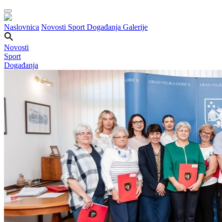
Naslovnica
Novosti
Sport
Događanja
Galerije
Novosti
Sport
Događanja