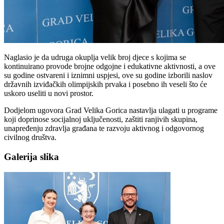
Naglasio je da udruga okuplja velik broj djece s kojima se
kontinuirano provode brojne odgojne i edukativne aktivnosti, a ove
su godine ostvareni i iznimni uspjesi, ove su godine izborili naslov
državnih izviđačkih olimpijskih prvaka i posebno ih veseli što će
uskoro useliti u novi prostor.
Dodjelom ugovora Grad Velika Gorica nastavlja ulagati u programe
koji doprinose socijalnoj uključenosti, zaštiti ranjivih skupina,
unapređenju zdravlja građana te razvoju aktivnog i odgovornog
civilnog društva.
Galerija slika