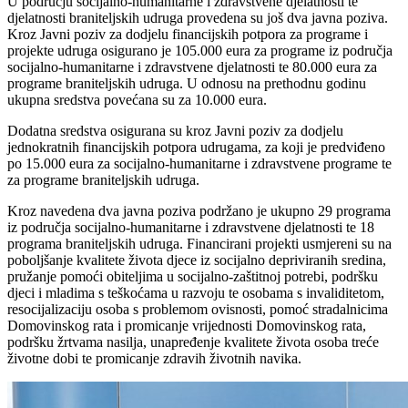
U području socijalno-humanitarne i zdravstvene djelatnosti te
djelatnosti braniteljskih udruga provedena su još dva javna poziva.
Kroz Javni poziv za dodjelu financijskih potpora za programe i
projekte udruga osigurano je 105.000 eura za programe iz područja
socijalno-humanitarne i zdravstvene djelatnosti te 80.000 eura za
programe braniteljskih udruga. U odnosu na prethodnu godinu
ukupna sredstva povećana su za 10.000 eura.
Dodatna sredstva osigurana su kroz Javni poziv za dodjelu
jednokratnih financijskih potpora udrugama, za koji je predviđeno
po 15.000 eura za socijalno-humanitarne i zdravstvene programe te
za programe braniteljskih udruga.
Kroz navedena dva javna poziva podržano je ukupno 29 programa
iz područja socijalno-humanitarne i zdravstvene djelatnosti te 18
programa braniteljskih udruga. Financirani projekti usmjereni su na
poboljšanje kvalitete života djece iz socijalno depriviranih sredina,
pružanje pomoći obiteljima u socijalno-zaštitnoj potrebi, podršku
djeci i mladima s teškoćama u razvoju te osobama s invaliditetom,
resocijalizaciju osoba s problemom ovisnosti, pomoć stradalnicima
Domovinskog rata i promicanje vrijednosti Domovinskog rata,
podršku žrtvama nasilja, unapređenje kvalitete života osoba treće
životne dobi te promicanje zdravih životnih navika.