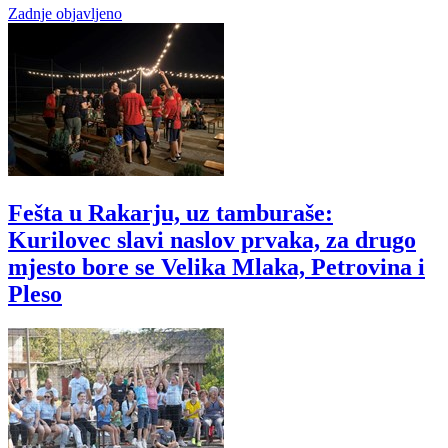
Zadnje objavljeno
Fešta u Rakarju, uz tamburaše:
Kurilovec slavi naslov prvaka, za drugo
mjesto bore se Velika Mlaka, Petrovina i
Pleso