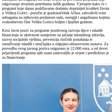
odgovaraju stvarnim potrebama naših građana. Vjerujem kako će i
programi koje danas podržavamo dodatno doprinijeti kvaliteti života
u Velikoj Gorici - poručio je gradonačelnik Ačkar, zahvalivši svim
udrugama na njihovom predanom radu, energiji i angažmanu kojima
svakodnevno čine Veliku Goricu boljim i ljepšim gradom.
Kroz Javni poziv za programe pozitivnog razvoja djece i mladih
financiraju se aktivnosti usmjerene na jačanje mentalnog zdravlja,
razvoj socijalnih vještina, prevenciju rizičnih ponašanja te
osnaživanje mladih i stručnjaka u odgojno-obrazovnom sustavu. Za
provedbu ovog javnog poziva osigurano je 22.000 eura, a od devet
prijavljenih programa njih osam zadovoljilo je uvjete i predloženo je
za financiranje.