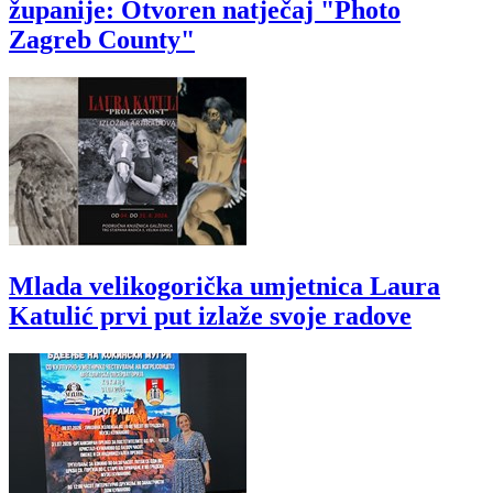
županije: Otvoren natječaj "Photo
Zagreb County"
Mlada velikogorička umjetnica Laura
Katulić prvi put izlaže svoje radove