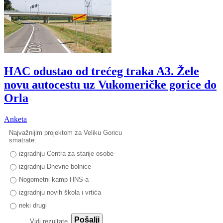
HAC odustao od trećeg traka A3. Žele
novu autocestu uz Vukomeričke gorice do
Orla
Anketa
Najvažnijim projektom za Veliku Goricu
smatrate:
izgradnju Centra za starije osobe
izgradnju Dnevne bolnice
Nogometni kamp HNS-a
izgradnju novih škola i vrtića
neki drugi
Pošalji
Vidi rezultate