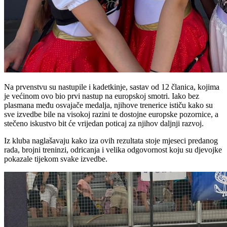
Na prvenstvu su nastupile i kadetkinje, sastav od 12 članica, kojima
je većinom ovo bio prvi nastup na europskoj smotri. Iako bez
plasmana među osvajače medalja, njihove trenerice ističu kako su
sve izvedbe bile na visokoj razini te dostojne europske pozornice, a
stečeno iskustvo bit će vrijedan poticaj za njihov daljnji razvoj.
Iz kluba naglašavaju kako iza ovih rezultata stoje mjeseci predanog
rada, brojni treninzi, odricanja i velika odgovornost koju su djevojke
pokazale tijekom svake izvedbe.