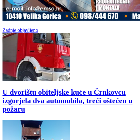
Zadnje objavljeno
U dvorištu obiteljske kuće u Črnkovcu
izgorjela dva automobila, treći oštećen u
požaru