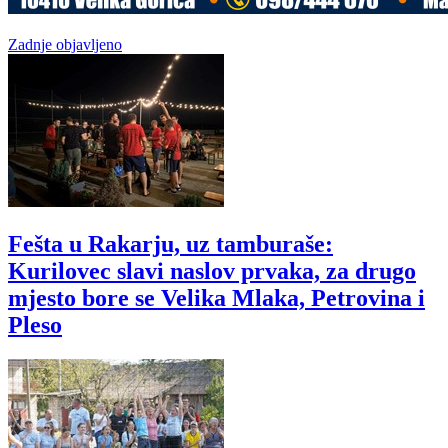
Zadnje objavljeno
Fešta u Rakarju, uz tamburaše:
Kurilovec slavi naslov prvaka, za drugo
mjesto bore se Velika Mlaka, Petrovina i
Pleso