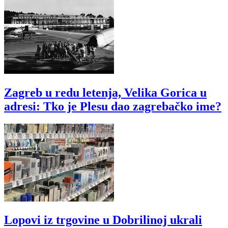
Zagreb u redu letenja, Velika Gorica u
adresi: Tko je Plesu dao zagrebačko ime?
Lopovi iz trgovine u Dobrilinoj ukrali