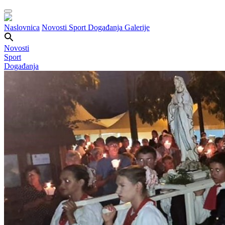
Naslovnica
Novosti
Sport
Događanja
Galerije
Novosti
Sport
Događanja