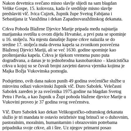
Nakon devetnica svečano misno slavlje slijedi na sam blagdan
Velike Gospe, 15. kolovoza, kada će središnje misno slavlje
predslaviti vlč. Ivica Cujzek, župnik župe Svetog Fabijana i
Sebastijana iz Varaždina i dekan Zapadnovaraždinskog dekanata.
Crkva Pohoda Blažene Djevice Marije pripada među najstarija
marijanska svetišta u ovom dijelu Hrvatske, a prvi puta se spominje
u 16. stoljeću. Na mjestu današnje župne crkve nalazila se do
sredine 17. stoljeća mala drvena kapela sa zvonikom posvećena
Blaženoj Djevici Mariji, ali se već 1630. godine spominje kao
proštenjarska kapela. Crkva je tijekom vremena puno puta
dograđivana, a danas je to jednobrodna kasnobarokno – klasicistička
crkva u kojoj su se čuvali brojni zavjetni darova vjernika kojima je
Majka Božja Vukovinska pomogla.
Podsjetimo, ovih dana nakon punih 49 godina svećeničke službe u
mirovinu odlazi vukovinski župnik vlč. Đuro Sabolek. Velečasni
Sabolek zaređen je za svećenika 1975.godine na blagdan Svetog
Petra i Pavla, a kao župnik u Župi pohoda blažene djevice Marije u
Vukovini proveo je 37 godina svog svećenstva.
Vlč. Đuro Sabolek kao dekan Velikogoričko-odranskog dekanata
služio je tri mandata te ostavio neizbrisiv trag brinući se o duhovnim,
pastoralnim, moralnim, humanitarnim i obrazovnim potrebama
pripadnika svoje crkve, ali i šire. Uz njegov primarni posao