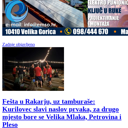
Zadnje objavljeno
Fešta u Rakarju, uz tamburaše:
Kurilovec slavi naslov prvaka, za drugo
mjesto bore se Velika Mlaka, Petrovina i
Pleso