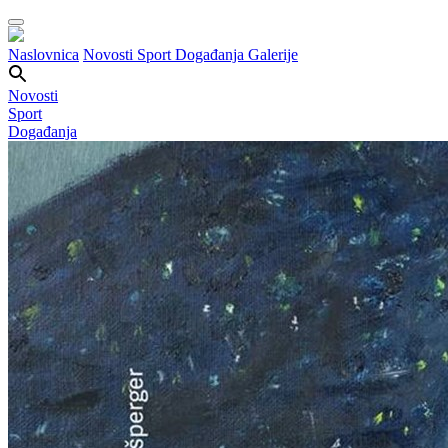
Naslovnica
Novosti
Sport
Događanja
Galerije
Novosti
Sport
Događanja