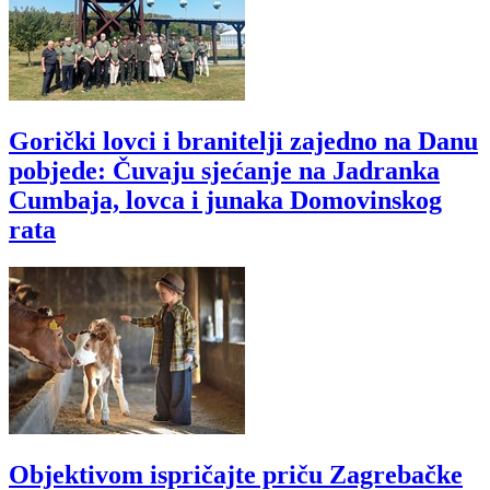
Gorički lovci i branitelji zajedno na Danu
pobjede: Čuvaju sjećanje na Jadranka
Cumbaja, lovca i junaka Domovinskog
rata
Objektivom ispričajte priču Zagrebačke