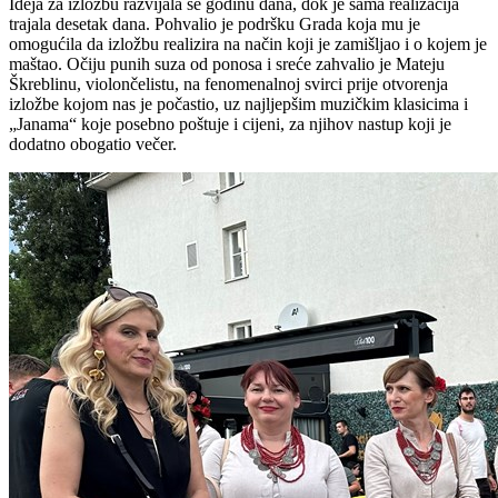
Ideja za izložbu razvijala se godinu dana, dok je sama realizacija
trajala desetak dana. Pohvalio je podršku Grada koja mu je
omogućila da izložbu realizira na način koji je zamišljao i o kojem je
maštao. Očiju punih suza od ponosa i sreće zahvalio je Mateju
Škreblinu, violončelistu, na fenomenalnoj svirci prije otvorenja
izložbe kojom nas je počastio, uz najljepšim muzičkim klasicima i
„Janama“ koje posebno poštuje i cijeni, za njihov nastup koji je
dodatno obogatio večer.