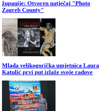
županije: Otvoren natječaj "Photo
Zagreb County"
Mlada velikogorička umjetnica Laura
Katulić prvi put izlaže svoje radove