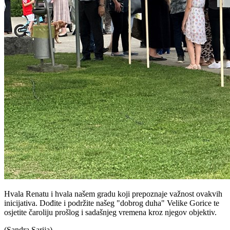
Hvala Renatu i hvala našem gradu koji prepoznaje važnost ovakvih
inicijativa. Dođite i podržite našeg "dobrog duha" Velike Gorice te
osjetite čaroliju prošlog i sadašnjeg vremena kroz njegov objektiv.
(Sandra Sarija)