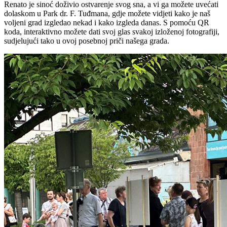
Renato je sinoć doživio ostvarenje svog sna, a vi ga možete uvećati
dolaskom u Park dr. F. Tuđmana, gdje možete vidjeti kako je naš
voljeni grad izgledao nekad i kako izgleda danas. S pomoću QR
koda, interaktivno možete dati svoj glas svakoj izloženoj fotografiji,
sudjelujući tako u ovoj posebnoj priči našega grada.