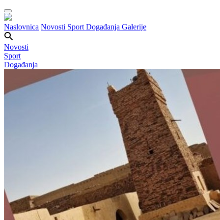
Naslovnica
Novosti
Sport
Događanja
Galerije
Novosti
Sport
Događanja