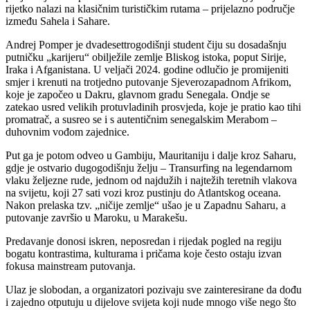
rijetko nalazi na klasičnim turističkim rutama – prijelazno područje
između Sahela i Sahare.
Andrej Pomper je dvadesettrogodišnji student čiju su dosadašnju
putničku „karijeru“ obilježile zemlje Bliskog istoka, poput Sirije,
Iraka i Afganistana. U veljači 2024. godine odlučio je promijeniti
smjer i krenuti na trotjedno putovanje Sjeverozapadnom Afrikom,
koje je započeo u Dakru, glavnom gradu Senegala. Ondje se
zatekao usred velikih protuvladinih prosvjeda, koje je pratio kao tihi
promatrač, a susreo se i s autentičnim senegalskim Merabom –
duhovnim vođom zajednice.
Put ga je potom odveo u Gambiju, Mauritaniju i dalje kroz Saharu,
gdje je ostvario dugogodišnju želju – Transurfing na legendarnom
vlaku željezne rude, jednom od najdužih i najtežih teretnih vlakova
na svijetu, koji 27 sati vozi kroz pustinju do Atlantskog oceana.
Nakon prelaska tzv. „ničije zemlje“ ušao je u Zapadnu Saharu, a
putovanje završio u Maroku, u Marakešu.
Predavanje donosi iskren, neposredan i rijedak pogled na regiju
bogatu kontrastima, kulturama i pričama koje često ostaju izvan
fokusa mainstream putovanja.
Ulaz je slobodan, a organizatori pozivaju sve zainteresirane da dođu
i zajedno otputuju u dijelove svijeta koji nude mnogo više nego što