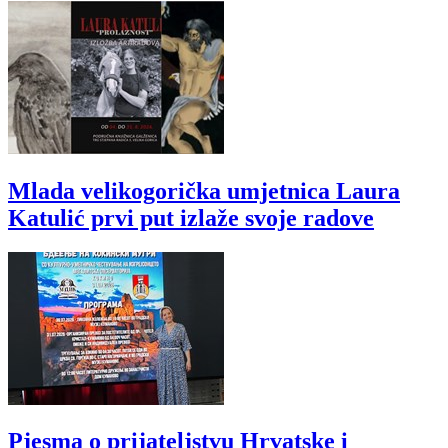
Mlada velikogorička umjetnica Laura
Katulić prvi put izlaže svoje radove
Pjesma o prijateljstvu Hrvatske i