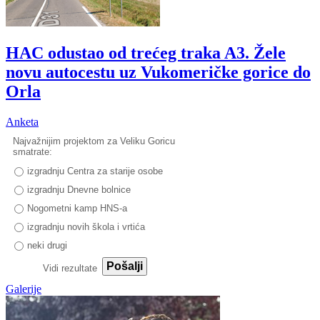
HAC odustao od trećeg traka A3. Žele
novu autocestu uz Vukomeričke gorice do
Orla
Anketa
Najvažnijim projektom za Veliku Goricu
smatrate:
izgradnju Centra za starije osobe
izgradnju Dnevne bolnice
Nogometni kamp HNS-a
izgradnju novih škola i vrtića
neki drugi
Pošalji
Vidi rezultate
Galerije