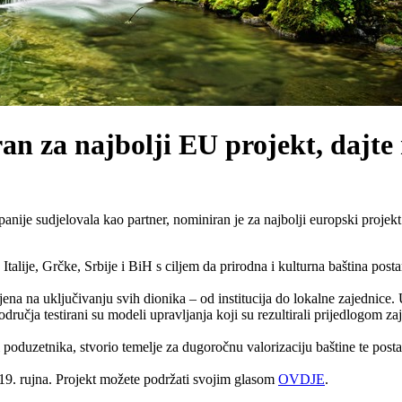
a najbolji EU projekt, dajte mu
 sudjelovala kao partner, nominiran je za najbolji europski projekt 20
talije, Grčke, Srbije i BiH s ciljem da prirodna i kulturna baština post
jena na uključivanju svih dionika – od institucija do lokalne zajednice.
odručja testirani su modeli upravljanja koji su rezultirali prijedlogom z
poduzetnika, stvorio temelje za dugoročnu valorizaciju baštine te posta
19. rujna. Projekt možete podržati svojim glasom
OVDJE
.