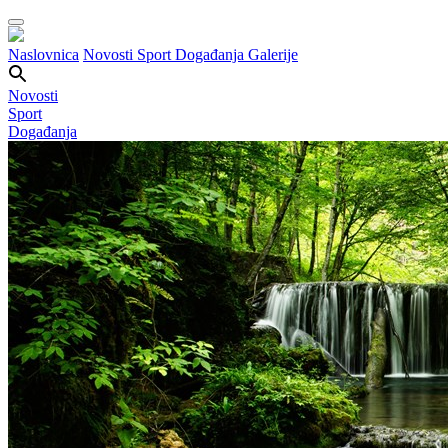
Naslovnica
Novosti
Sport
Događanja
Galerije
Novosti
Sport
Događanja