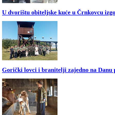
U dvorištu obiteljske kuće u Črnkovcu izgo
Gorički lovci i branitelji zajedno na Dan