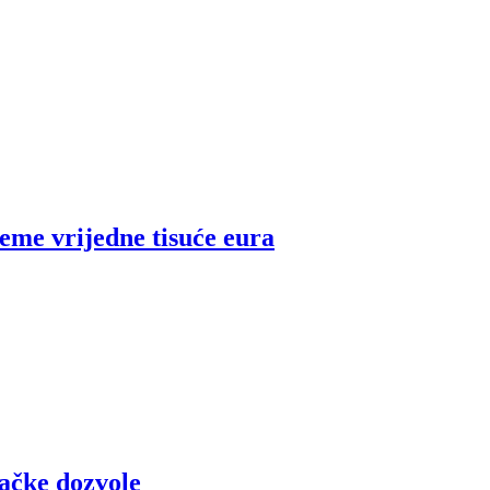
feme vrijedne tisuće eura
začke dozvole