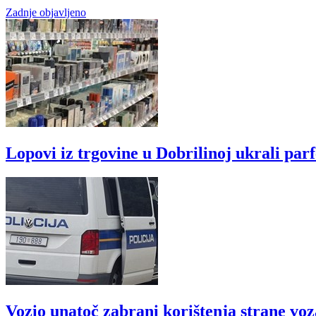
Zadnje objavljeno
Lopovi iz trgovine u Dobrilinoj ukrali par
Vozio unatoč zabrani korištenja strane vo