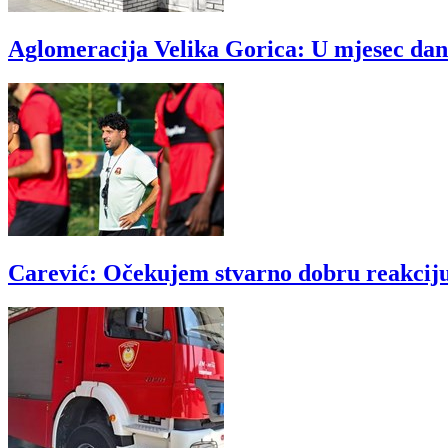
Aglomeracija Velika Gorica: U mjesec dana
Carević: Očekujem stvarno dobru reakciju 