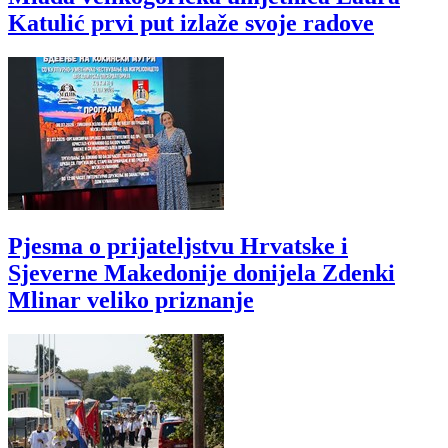
Katulić prvi put izlaže svoje radove
Pjesma o prijateljstvu Hrvatske i
Sjeverne Makedonije donijela Zdenki
Mlinar veliko priznanje