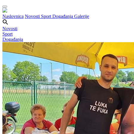
Naslovnica
Novosti
Sport
Događanja
Galerije
Novosti
Sport
Događanja