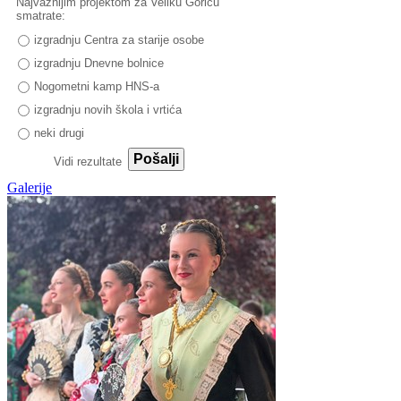
Najvažnijim projektom za Veliku Goricu
smatrate:
izgradnju Centra za starije osobe
izgradnju Dnevne bolnice
Nogometni kamp HNS-a
izgradnju novih škola i vrtića
neki drugi
Pošalji
Vidi rezultate
Galerije