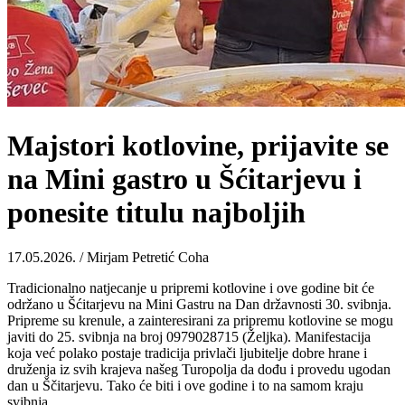
Majstori kotlovine, prijavite se
na Mini gastro u Šćitarjevu i
ponesite titulu najboljih
17.05.2026. / Mirjam Petretić Coha
Tradicionalno natjecanje u pripremi kotlovine i ove godine bit će
održano u Šćitarjevu na Mini Gastru na Dan državnosti 30. svibnja.
Pripreme su krenule, a zainteresirani za pripremu kotlovine se mogu
javiti do 25. svibnja na broj 0979028715 (Željka). Manifestacija
koja već polako postaje tradicija privlači ljubitelje dobre hrane i
druženja iz svih krajeva našeg Turopolja da dođu i provedu ugodan
dan u Ščitarjevu. Tako će biti i ove godine i to na samom kraju
svibnja.