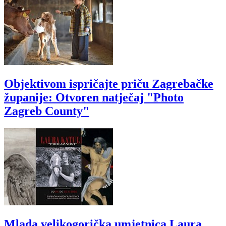
Objektivom ispričajte priču Zagrebačke
županije: Otvoren natječaj "Photo
Zagreb County"
Mlada velikogorička umjetnica Laura