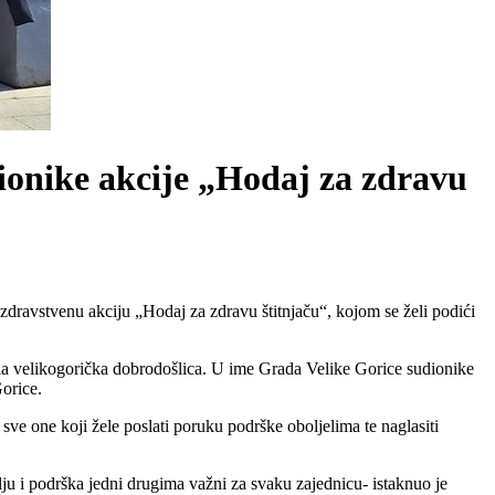
dionike akcije „Hodaj za zdravu
ozdravstvenu akciju „Hodaj za zdravu štitnjaču“, kojom se želi podići
opla velikogorička dobrodošlica. U ime Grada Velike Gorice sudionike
orice.
sve one koji žele poslati poruku podrške oboljelima te naglasiti
lju i podrška jedni drugima važni za svaku zajednicu- istaknuo je