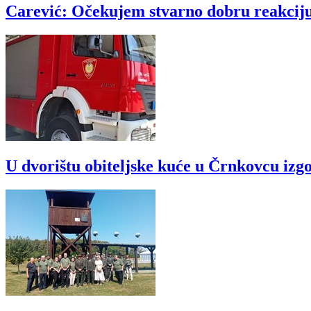
Carević: Očekujem stvarno dobru reakciju 
U dvorištu obiteljske kuće u Črnkovcu izgo