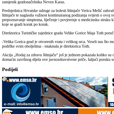
zamjenik gradonačelnika Neven Karas.
Predsjednica Hrvatske udruge za bolesti štitnjače Verica Mešić zahval
štitnjače te naglasila važnost kontinuiranog podizanja svijesti o ovoj 
prepoznavanje simptoma, liječenje i povjerenje u medicinsku struku klju
koje se gradi korak po korak.
Direktorica Turističke zajednice grada Velike Gorice Maja Toth poručil
-Velika Gorica grad je otvorenih vrata i velikog srca. Veseli nas što 
podrške svim oboljelima - istaknula je direktorica Toth.
Akcija „Hodaj za zdravu štitnjaču“ još je jednom pokazala koliko su ova
domaćin završnog dijela ove javnozdravstvene priče, šaljući poruku sol
Podijeli