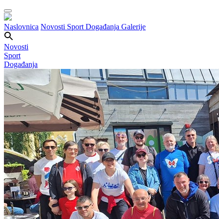
Naslovnica
Novosti
Sport
Događanja
Galerije
Novosti
Sport
Događanja