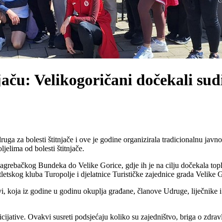
aču: Velikogoričani dočekali su
ga za bolesti štitnjače i ove je godine organizirala tradicionalnu javn
jelima od bolesti štitnjače.
d zagrebačkog Bundeka do Velike Gorice, gdje ih je na cilju dočekala t
tskog kluba Turopolje i djelatnice Turističke zajednice grada Velike G
vi, koja iz godine u godinu okuplja građane, članove Udruge, liječnike i 
ijative. Ovakvi susreti podsjećaju koliko su zajedništvo, briga o zdrav