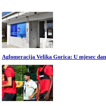
Aglomeracija Velika Gorica: U mjesec dana