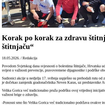
Korak po korak za zdravu štitnj
štitnjaču“
18.05.2026. / Redakcija
Povodom Svjetskog dana svjesnosti o bolestima štitnjače, Hrvatska udru
svijest o važnosti prevencije, pravovremene dijagnostike i podrške obol
Sudionici akcije u nedjelju 17. svibnja uspješno su prehodali rutu o
je dočekao zamjenik gradonačelnika Neven Karas, uz predstavnike Atle
Velika Gorica već tradicionalno pruža podršku ovoj vrijednoj inicijati
važnost brige o zdravlju.
-Ponosni smo što Velika Gorica već tradicionalno podržava ovakve inic