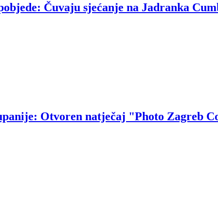
u pobjede: Čuvaju sjećanje na Jadranka Cum
upanije: Otvoren natječaj "Photo Zagreb C