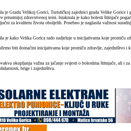
ila je Gradu Velikoj Gorici, Turističkoj zajednici grada Velike Gorice 
sve prisutnijoj zdravstvenoj temi. Istaknula je kako bolesti štitnjače po
čni za kvalitetu života oboljelih. Posebno je naglasila važnost suradnje
a je kako Velika Gorica rado sudjeluje u inicijativama koje promiču zdr
možemo biti domaćini inicijativama koje promiču zdravlje, zajedništvo i 
kva okupljanja važna za jačanje svijesti o bolestima štitnjače, ali i za
idarnosti, brige i zajedništva.