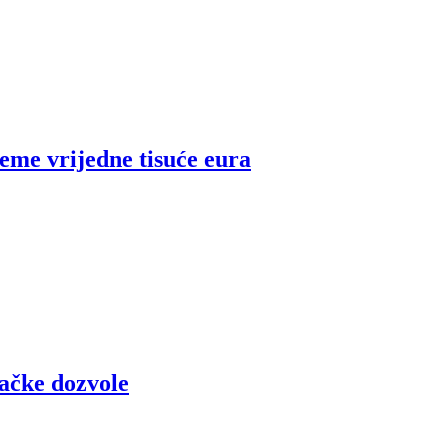
feme vrijedne tisuće eura
začke dozvole