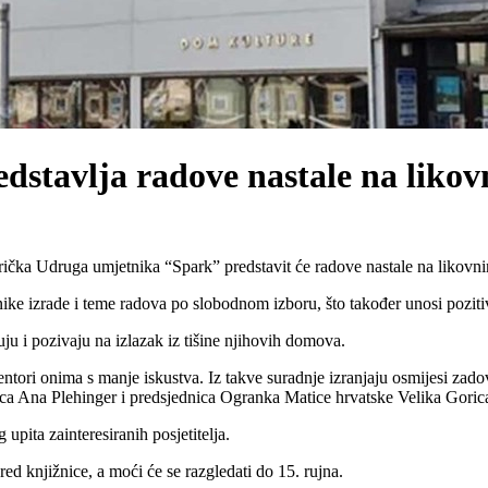
dstavlja radove nastale na liko
rička Udruga umjetnika “Spark” predstavit će radove nastale na likov
hnike izrade i teme radova po slobodnom izboru, što također unosi poziti
uju i pozivaju na izlazak iz tišine njihovih domova.
ori onima s manje iskustva. Iz takve suradnje izranjaju osmijesi zadovo
ica Ana Plehinger i predsjednica Ogranka Matice hrvatske Velika Gorica 
 upita zainteresiranih posjetitelja.
ed knjižnice, a moći će se razgledati do 15. rujna.