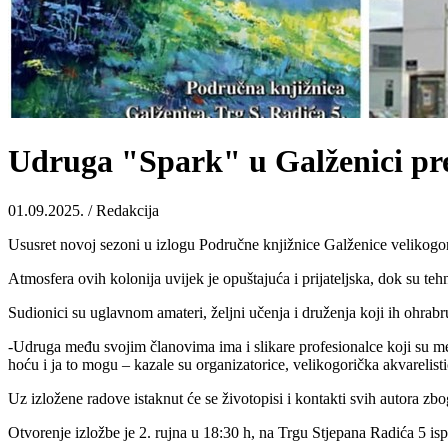
Udruga "Spark" u Galženici pre
01.09.2025. / Redakcija
Ususret novoj sezoni u izlogu Područne knjižnice Galženice velikogo
Atmosfera ovih kolonija uvijek je opuštajuća i prijateljska, dok su te
Sudionici su uglavnom amateri, željni učenja i druženja koji ih ohrabr
-Udruga među svojim članovima ima i slikare profesionalce koji su ment
hoću i ja to mogu – kazale su organizatorice, velikogorička akvarelist
Uz izložene radove istaknut će se životopisi i kontakti svih autora zbog
Otvorenje izložbe je 2. rujna u 18:30 h, na Trgu Stjepana Radića 5 ispr