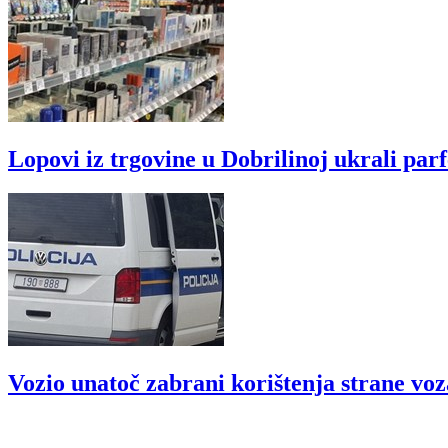
Lopovi iz trgovine u Dobrilinoj ukrali par
Vozio unatoč zabrani korištenja strane vo