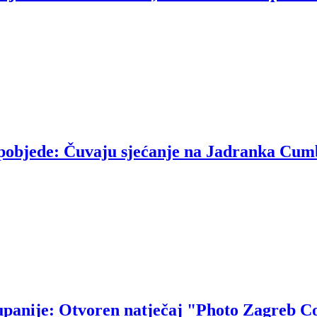
u pobjede: Čuvaju sjećanje na Jadranka Cum
upanije: Otvoren natječaj "Photo Zagreb C