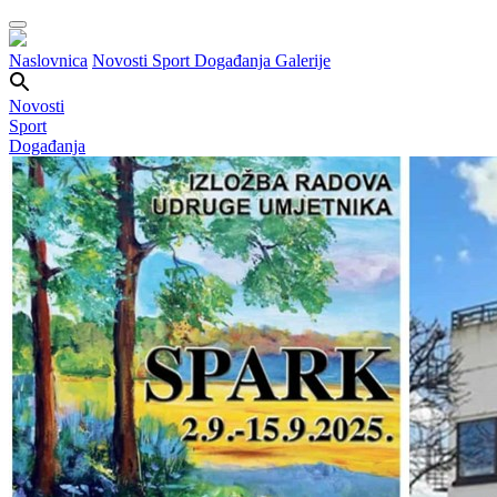
Naslovnica
Novosti
Sport
Događanja
Galerije
Novosti
Sport
Događanja