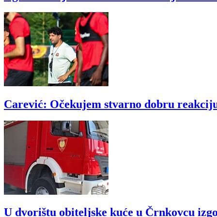
Carević: Očekujem stvarno dobru reakciju 
U dvorištu obiteljske kuće u Črnkovcu izgo