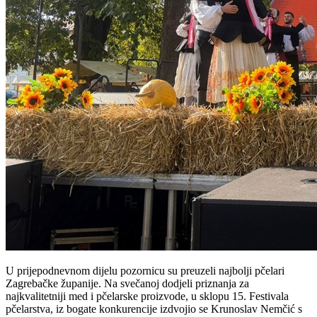
U prijepodnevnom dijelu pozornicu su preuzeli najbolji pčelari
Zagrebačke županije. Na svečanoj dodjeli priznanja za
najkvalitetniji med i pčelarske proizvode, u sklopu 15. Festivala
pčelarstva, iz bogate konkurencije izdvojio se Krunoslav Nemčić s