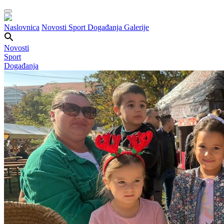
Naslovnica
Novosti
Sport
Događanja
Galerije
Novosti
Sport
Događanja