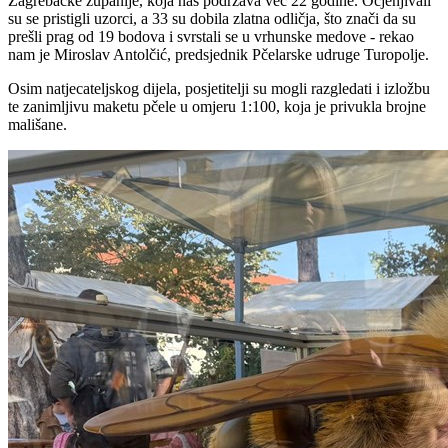
Zagrebačke županije, koja nas podržava već 22 godine. Ocjenjivali
su se pristigli uzorci, a 33 su dobila zlatna odličja, što znači da su
prešli prag od 19 bodova i svrstali se u vrhunske medove - rekao
nam je Miroslav Antolčić, predsjednik Pčelarske udruge Turopolje.
Osim natjecateljskog dijela, posjetitelji su mogli razgledati i izložbu
te zanimljivu maketu pčele u omjeru 1:100, koja je privukla brojne
mališane.