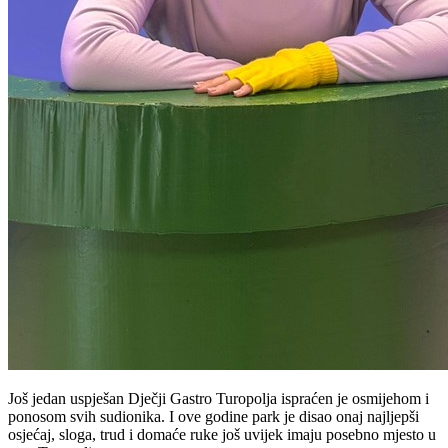
Još jedan uspješan Dječji Gastro Turopolja ispraćen je osmijehom i
ponosom svih sudionika. I ove godine park je disao onaj najljepši
osjećaj, sloga, trud i domaće ruke još uvijek imaju posebno mjesto u