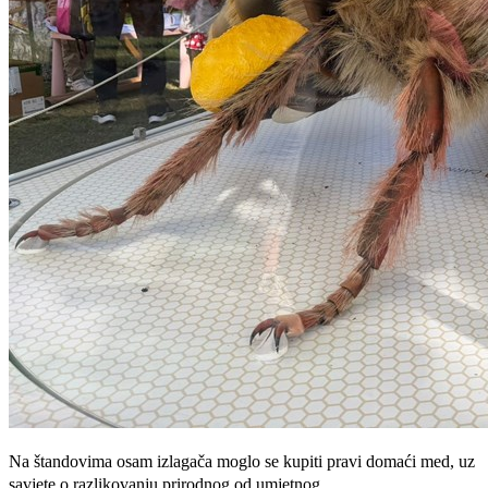
Na štandovima osam izlagača moglo se kupiti pravi domaći med, uz
savjete o razlikovanju prirodnog od umjetnog.