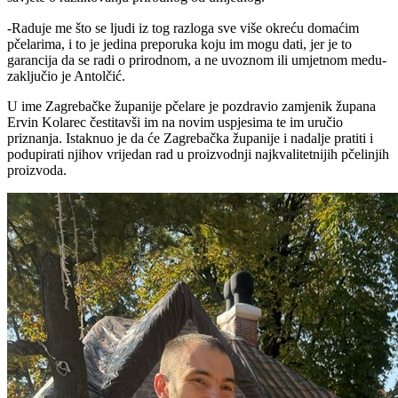
-Raduje me što se ljudi iz tog razloga sve više okreću domaćim
pčelarima, i to je jedina preporuka koju im mogu dati, jer je to
garancija da se radi o prirodnom, a ne uvoznom ili umjetnom medu-
zaključio je Antolčić.
U ime Zagrebačke županije pčelare je pozdravio zamjenik župana
Ervin Kolarec čestitavši im na novim uspjesima te im uručio
priznanja. Istaknuo je da će Zagrebačka županije i nadalje pratiti i
podupirati njihov vrijedan rad u proizvodnji najkvalitetnijih pčelinjih
proizvoda.