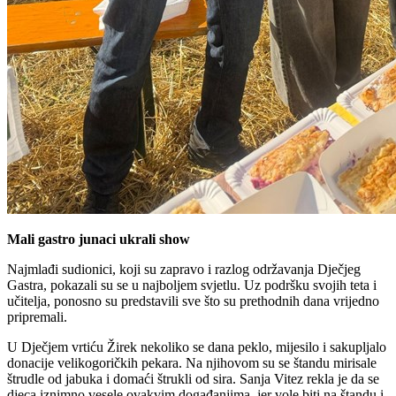
Mali gastro junaci ukrali show
Najmlađi sudionici, koji su zapravo i razlog održavanja Dječjeg
Gastra, pokazali su se u najboljem svjetlu. Uz podršku svojih teta i
učitelja, ponosno su predstavili sve što su prethodnih dana vrijedno
pripremali.
U Dječjem vrtiću Žirek nekoliko se dana peklo, mijesilo i sakupljalo
donacije velikogoričkih pekara. Na njihovom su se štandu mirisale
štrudle od jabuka i domaći štrukli od sira. Sanja Vitez rekla je da se
djeca iznimno vesele ovakvim događanjima, jer vole biti na štandu i