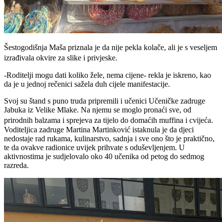
Šestogodišnja Maša priznala je da nije pekla kolače, ali je s veseljem
izrađivala okvire za slike i privjeske.
-Roditelji mogu dati koliko žele, nema cijene- rekla je iskreno, kao
da je u jednoj rečenici sažela duh cijele manifestacije.
Svoj su štand s puno truda pripremili i učenici Učeničke zadruge
Jabuka iz Velike Mlake. Na njemu se moglo pronaći sve, od
prirodnih balzama i sprejeva za tijelo do domaćih muffina i cvijeća.
Voditeljica zadruge Martina Martinković istaknula je da djeci
nedostaje rad rukama, kulinarstvo, sadnja i sve ono što je praktično,
te da ovakve radionice uvijek prihvate s oduševljenjem. U
aktivnostima je sudjelovalo oko 40 učenika od petog do sedmog
razreda.