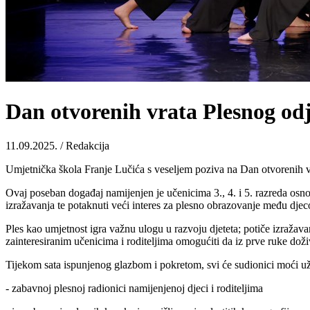
Dan otvorenih vrata Plesnog od
11.09.2025. / Redakcija
Umjetnička škola Franje Lučića s veseljem poziva na Dan otvorenih vrat
Ovaj poseban događaj namijenjen je učenicima 3., 4. i 5. razreda osnovne
izražavanja te potaknuti veći interes za plesno obrazovanje među dje
Ples kao umjetnost igra važnu ulogu u razvoju djeteta; potiče izražavanje
zainteresiranim učenicima i roditeljima omogućiti da iz prve ruke dož
Tijekom sata ispunjenog glazbom i pokretom, svi će sudionici moći už
- zabavnoj plesnoj radionici namijenjenoj djeci i roditeljima