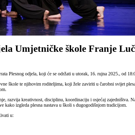
jela Umjetničke škole Franje Luč
a Plesnog odjela, koji će se održati u utorak, 16. rujna 2025., od 18:0
 škole te njihovim roditeljima, koji žele zaviriti u čarobni svijet plesa i
com.
, razvija kreativnost, disciplinu, koordinaciju i osjećaj zajedništva. Naš
ive kako izgleda plesna nastava u školi s dugogodišnjom tradicijom.
ivati u: