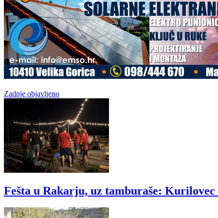
Zadnje objavljeno
Fešta u Rakarju, uz tamburaše: Kurilovec s