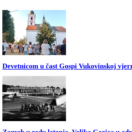
Devetnicom u čast Gospi Vukovinskoj vjer
Zagreb u redu letenja, Velika Gorica u ad