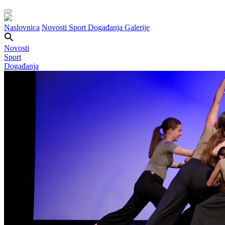
Naslovnica
Novosti
Sport
Događanja
Galerije
Novosti
Sport
Događanja