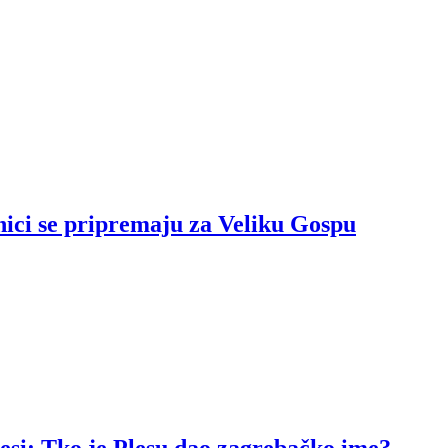
nici se pripremaju za Veliku Gospu
resi: Tko je Plesu dao zagrebačko ime?