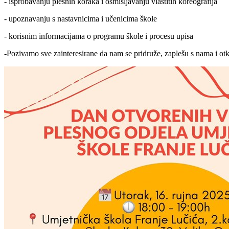
- isprobavanju plesnih koraka i osmišljavanju vlastitih koreografija
- upoznavanju s nastavnicima i učenicima škole
- korisnim informacijama o programu škole i procesu upisa
-Pozivamo sve zainteresirane da nam se pridruže, zaplešu s nama i otkr