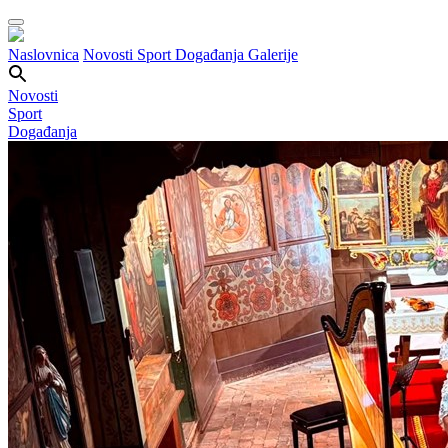
Naslovnica
Novosti
Sport
Događanja
Galerije
Novosti
Sport
Događanja