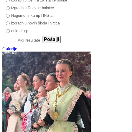
izgradnju Centra za starije osobe
izgradnju Dnevne bolnice
Nogometni kamp HNS-a
izgradnju novih škola i vrtića
neki drugi
Pošalji
Vidi rezultate
Galerije