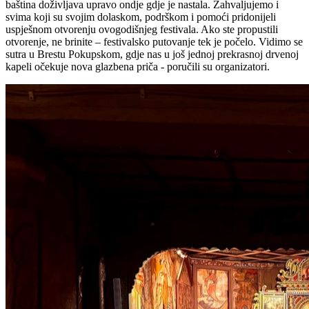
baština doživljava upravo ondje gdje je nastala. Zahvaljujemo i
svima koji su svojim dolaskom, podrškom i pomoći pridonijeli
uspješnom otvorenju ovogodišnjeg festivala. Ako ste propustili
otvorenje, ne brinite – festivalsko putovanje tek je počelo. Vidimo se
sutra u Brestu Pokupskom, gdje nas u još jednoj prekrasnoj drvenoj
kapeli očekuje nova glazbena priča - poručili su organizatori.