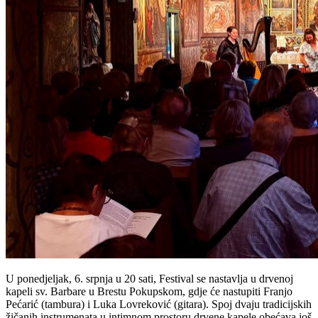
U ponedjeljak, 6. srpnja u 20 sati, Festival se nastavlja u drvenoj
kapeli sv. Barbare u Brestu Pokupskom, gdje će nastupiti Franjo
Pećarić (tambura) i Luka Lovreković (gitara). Spoj dvaju tradicijskih
žičanih instrumenata u intimnom prostoru drvene kapele obećava još