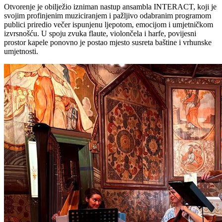
Otvorenje je obilježio izniman nastup ansambla INTERACT, koji je
svojim profinjenim muziciranjem i pažljivo odabranim programom
publici priredio večer ispunjenu ljepotom, emocijom i umjetničkom
izvrsnošću. U spoju zvuka flaute, violončela i harfe, povijesni
prostor kapele ponovno je postao mjesto susreta baštine i vrhunske
umjetnosti.