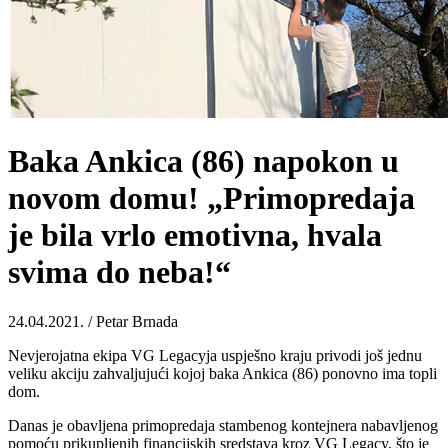
Baka Ankica (86) napokon u
novom domu! „Primopredaja
je bila vrlo emotivna, hvala
svima do neba!“
24.04.2021. / Petar Brnada
Nevjerojatna ekipa VG Legacyja uspješno kraju privodi još jednu
veliku akciju zahvaljujući kojoj baka Ankica (86) ponovno ima topli
dom.
Danas je obavljena primopredaja stambenog kontejnera nabavljenog
pomoću prikupljenih financijskih sredstava kroz VG Legacy, što je