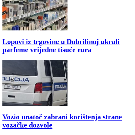
Lopovi iz trgovine u Dobrilinoj ukrali
parfeme vrijedne tisuće eura
Vozio unatoč zabrani korištenja strane
vozačke dozvole