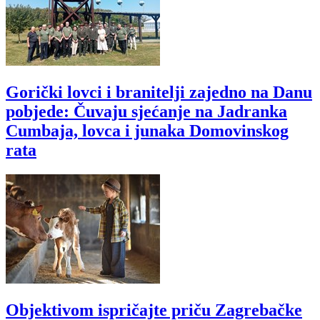
Gorički lovci i branitelji zajedno na Danu
pobjede: Čuvaju sjećanje na Jadranka
Cumbaja, lovca i junaka Domovinskog
rata
Objektivom ispričajte priču Zagrebačke