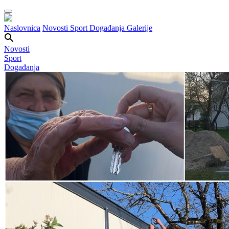
Naslovnica
Novosti
Sport
Događanja
Galerije
Novosti
Sport
Događanja