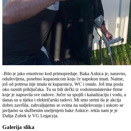
-Bilo je jako emotivno kod primopredaje. Baka Ankica je, naravno,
oduševljena, posebno kupaonicom koju će napokon imati. Naime,
još od potresa nije imala ni kupaonicu, WC i ostalo. Još ima posla
oko raznih priključaka. Tu su bili dečki iz vodoinstalaterske firme
koje je napravila sve radove. Jučer su spojili i kanalizaciju i vodu, a
danas su u tijeku i električarski radovi. Mi smo sretni da je akcija
dobro završila, zahvaljujemo se svima na sudjelovanju i uskoro se
javljamo sa službenim useljenjem bake Ankice- rekla nam je je
Dalija Zubek iz VG Legacyja.
Galerija slika