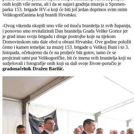
onih kojih više nema, ali i da se najavi gradnja muzeja u Spomen-
parku 153. brigade HV-a koji će biti još jedan doprinos svim onim
Velikogoričanima koji branili Hrvatsku.
-Ovog vikenda okupili smo više od tisuću branitelja iz svih županija,
i ponovno smo revitalizirali Dan branitelja Grada Velike Gorice jer
je grad imao svoju brigadu i druge postrojbe koje su tijekom
Domovinskom ratu dale obol u obrani Hrvatske. Ove godine položit
ćemo i kamen temeljac za muzej 153. brigade u Velikoj Buni i to 3.
listopada, očekujemo da će na proljeće biti gotov, tamo će se
projicirati
ratni put Velikogoričke,
bit će
imena svih branitelja koji su
sudjelovali i fotografije onih koji su dali svoje živote-poručio je
gradonačelnik Dražen Barišić.