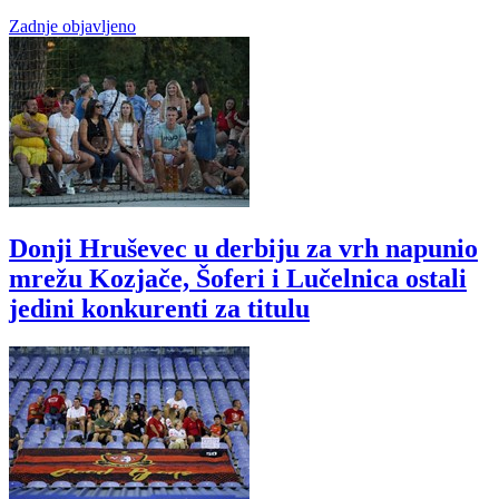
Zadnje objavljeno
Donji Hruševec u derbiju za vrh napunio
mrežu Kozjače, Šoferi i Lučelnica ostali
jedini konkurenti za titulu