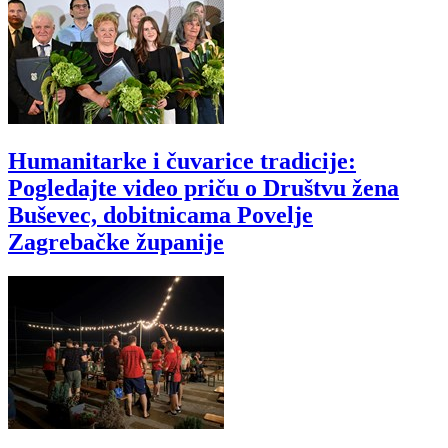
Humanitarke i čuvarice tradicije:
Pogledajte video priču o Društvu žena
Buševec, dobitnicama Povelje
Zagrebačke županije