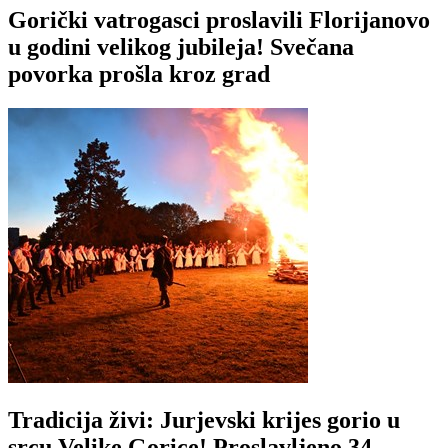
Gorički vatrogasci proslavili Florijanovo
u godini velikog jubileja! Svečana
povorka prošla kroz grad
Tradicija živi: Jurjevski krijes gorio u
srcu Velike Gorice! Proslavljeno 34.