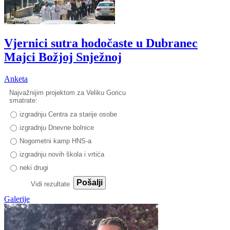
Vjernici sutra hodočaste u Dubranec
Majci Božjoj Snježnoj
Anketa
Najvažnijim projektom za Veliku Goricu
smatrate:
izgradnju Centra za starije osobe
izgradnju Dnevne bolnice
Nogometni kamp HNS-a
izgradnju novih škola i vrtića
neki drugi
Pošalji
Vidi rezultate
Galerije