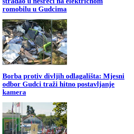
stradao u nesreći na električnom
romobilu u Gudcima
Borba protiv divljih odlagališta: Mjesni
odbor Gudci traži hitno postavljanje
kamera