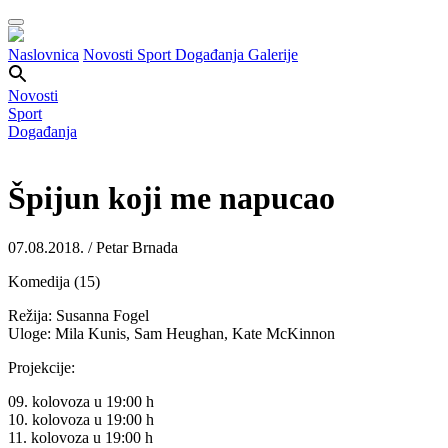
Naslovnica
Novosti
Sport
Događanja
Galerije
Novosti
Sport
Događanja
Špijun koji me napucao
07.08.2018. / Petar Brnada
Komedija (15)
Režija: Susanna Fogel
Uloge:
Mila Kunis, Sam Heughan, Kate McKinnon
Projekcije:
09. kolovoza u 19:00
h
10. kolovoza u
19:00
h
11. kolovoza u
19:00
h