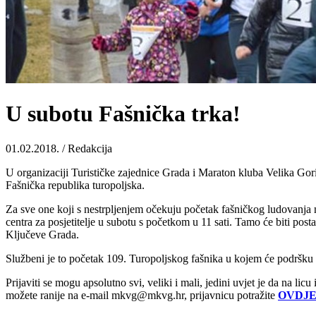
U subotu Fašnička trka!
01.02.2018. / Redakcija
U organizaciji Turističke zajednice Grada i Maraton kluba Velika Gori
Fašnička republika turopoljska.
Za sve one koji s nestrpljenjem očekuju početak fašničkog ludovanja n
centra za posjetitelje u subotu s početkom u 11 sati. Tamo će biti posta
Ključeve Grada.
Službeni je to početak 109. Turopoljskog fašnika u kojem će podršku tr
Prijaviti se mogu apsolutno svi, veliki i mali, jedini uvjet je da na li
možete ranije na e-mail mkvg@mkvg.hr, prijavnicu potražite
OVDJ