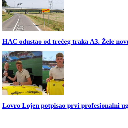
HAC odustao od trećeg traka A3. Žele nov
Lovro Lojen potpisao prvi profesionalni u