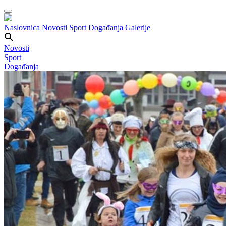
Naslovnica
Novosti
Sport
Događanja
Galerije
Novosti
Sport
Događanja