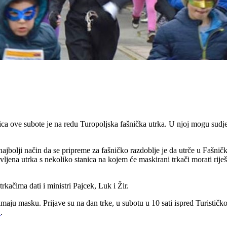
ca ove subote je na redu Turopoljska fašnička utrka. U njoj mogu sudjel
ajbolji način da se pripreme za fašničko razdoblje je da utrče u Fašnič
vljena utrka s nekoliko stanica na kojem će maskirani trkači morati riješ
kačima dati i ministri Pajcek, Luk i Žir.
cu imaju masku. Prijave su na dan trke, u subotu u 10 sati ispred Turističk
E
.