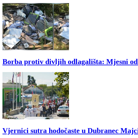
Borba protiv divljih odlagališta: Mjesni o
Vjernici sutra hodočaste u Dubranec Majc