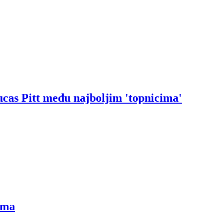
ucas Pitt među najboljim 'topnicima'
ima