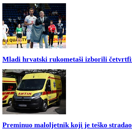
Mladi hrvatski rukometaši izborili četvrtf
Preminuo maloljetnik koji je teško strada