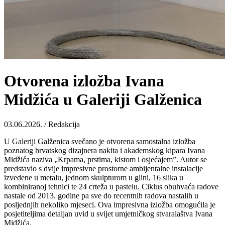
Otvorena izložba Ivana
Midžića u Galeriji Galženica
03.06.2026. / Redakcija
U Galeriji Galženica svečano je otvorena samostalna izložba
poznatog hrvatskog dizajnera nakita i akademskog kipara Ivana
Midžića naziva „Krpama, prstima, kistom i osjećajem”. Autor se
predstavio s dvije impresivne prostorne ambijentalne instalacije
izvedene u metalu, jednom skulpturom u glini, 16 slika u
kombiniranoj tehnici te 24 crteža u pastelu. Ciklus obuhvaća radove
nastale od 2013. godine pa sve do recentnih radova nastalih u
posljednjih nekoliko mjeseci. Ova impresivna izložba omogućila je
posjetiteljima detaljan uvid u svijet umjetničkog stvaralaštva Ivana
Midžića.