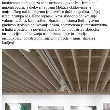
intuitivnom potragom za neposrednom likovnošću. Jedno od
mnogih područja djelovanja Ivana Midžića oblikovanje je
umjetničkog nakita, kojemu je posvećen duži niz godina, a čijoj
izradi pristupa naglašeno kiparski, kroz slobodno oblikovanje
volumena. Žica, kao trodimenzionalna prostorna linija i glavno
gradivno sredstvo oblikovanja nakita, s vremenom je transformirana
u liniju u pastelu na površini papira. Pritom bogatstvo slobodne
imaginacije u oblikovanju nakita zamjenjuje inspiracija
raznolikošću, bogatstvom i snagom prirode – šuma, stabala i
korijenja.