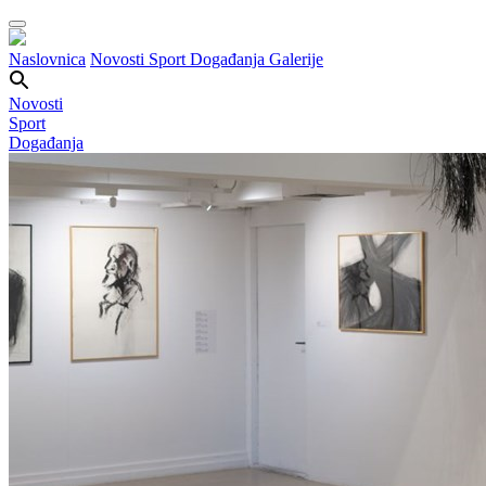
Naslovnica
Novosti
Sport
Događanja
Galerije
Novosti
Sport
Događanja