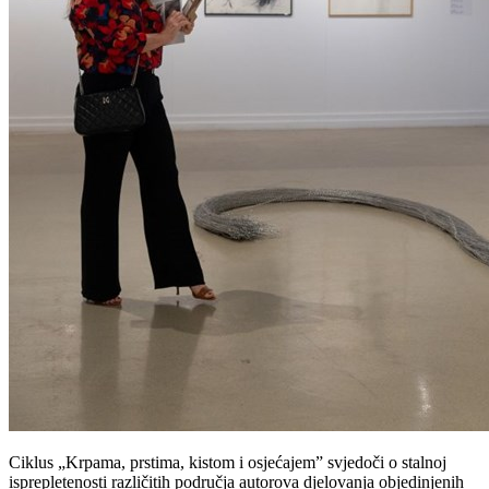
Ciklus „Krpama, prstima, kistom i osjećajem” svjedoči o stalnoj
isprepletenosti različitih područja autorova djelovanja objedinjenih