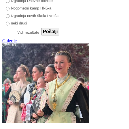
izgradnju Dnevne bolnice
Nogometni kamp HNS-a
izgradnju novih škola i vrtića
neki drugi
Pošalji
Vidi rezultate
Galerije