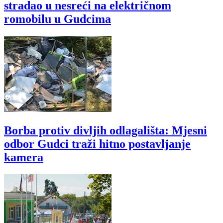
stradao u nesreći na električnom
romobilu u Gudcima
Borba protiv divljih odlagališta: Mjesni
odbor Gudci traži hitno postavljanje
kamera