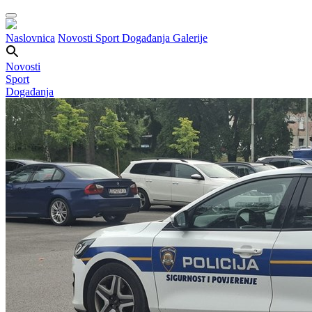
Naslovnica
Novosti
Sport
Događanja
Galerije
Novosti
Sport
Događanja