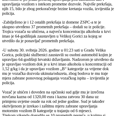
upravljanja vozilom s istekom prometne dozvole. Najviše prekršaja,
njih 15, bilo je zbog prekoračenje brzine kretanja vozila, izvijestila je
policija.
-Zabilježeno je i 12 ostalih prekršaja iz domene ZSPC-a te je
ukupno utvrđeno 37 prometnih prekršaja – dodali su iz policije.
Trojica vozača su uhićena, a najveću koncentraciju alkohola u krvi
imao je 64-godišnjak zaustavljen u Velikoj Gorici za kojeg se
utvrdilo da je ponavljač prometnih prekršaja.
-U subotu 30. svibnja 2026. godine u 01:23 sati u Gradu Velika
Gorica, policijski službenici zaustavili su osobni automobil kojim je
upravljao 64-godišnji hrvatski državljanin. Nadzorom je utvrđeno da
je upravljao vozilom dok je u krvi imao alkohola u koncentraciji od
1,52 g/kg i da je upravljao vozilom „B“ kategorije za vrijeme dok
mu je vozačka dozvola ukinuta/oduzeta, zbog bodova te mu traje
mjera zabrane ponovnog polaganja vozačkog ispita – izvijestila je
policija.
Vozač je uhićen i doveden na općinski sud gdje mu je izrečena
novčana kazna od 1320,00 eura i kazna zatvora 30 dana uz
primjenu uvjetne osude na rok od jedne godine. Sud je također
okrivljenom je izrekao i zaštitnu mjeru zabrane upravljanja
motornim vozilom B kategorije u trajanju od 6 mjeseci.
Tijekom vikenda dogodilo se 10 prometnih nesreća, u kojima si