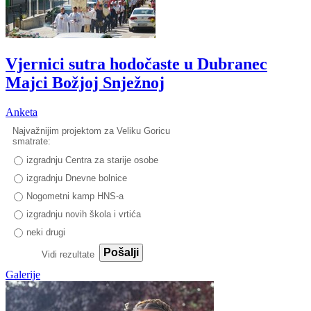
Vjernici sutra hodočaste u Dubranec
Majci Božjoj Snježnoj
Anketa
Najvažnijim projektom za Veliku Goricu
smatrate:
izgradnju Centra za starije osobe
izgradnju Dnevne bolnice
Nogometni kamp HNS-a
izgradnju novih škola i vrtića
neki drugi
Pošalji
Vidi rezultate
Galerije