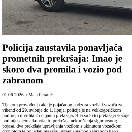
Policija zaustavila ponavljača
prometnih prekršaja: Imao je
skoro dva promila i vozio pod
zabranom
01.06.2026. / Maja Peranić
Tijekom provođenja akcije pojačanog nadzora vozila i vozača za
vikend od 29. svibnja do 1. lipnja, policija je na velikogoričkom
području utvrdila 25 ciljanih prekršaja. Bila su to tri prekršaja vožnje
pod utjecajem alkohola, tri prekršaja nekorištenja sigurnosnog
pojasa, dva prekršaja upravljanja vozilom s ukinutom vozačkom
dozvolom te po jedan prekršaj upravljanja pod zabranom kao i