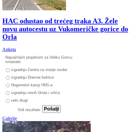
HAC odustao od trećeg traka A3. Žele
novu autocestu uz Vukomeričke gorice do
Orla
Anketa
Najvažnijim projektom za Veliku Goricu
smatrate:
izgradnju Centra za starije osobe
izgradnju Dnevne bolnice
Nogometni kamp HNS-a
izgradnju novih škola i vrtića
neki drugi
Pošalji
Vidi rezultate
Galerije