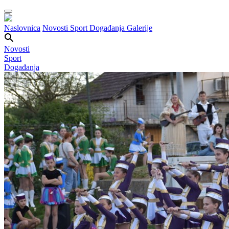
Naslovnica
Novosti
Sport
Događanja
Galerije
Novosti
Sport
Događanja