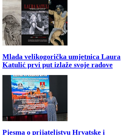
Mlada velikogorička umjetnica Laura
Katulić prvi put izlaže svoje radove
Pjesma o prijateljstvu Hrvatske i