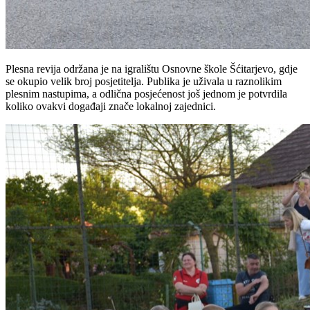
Plesna revija održana je na igralištu Osnovne škole Šćitarjevo, gdje
se okupio velik broj posjetitelja. Publika je uživala u raznolikim
plesnim nastupima, a odlična posjećenost još jednom je potvrdila
koliko ovakvi događaji znače lokalnoj zajednici.