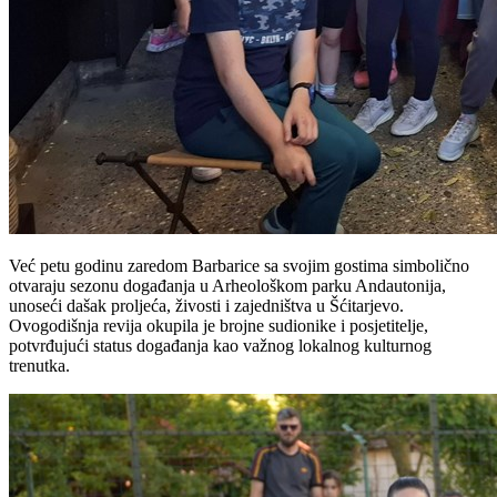
Već petu godinu zaredom Barbarice sa svojim gostima simbolično
otvaraju sezonu događanja u Arheološkom parku Andautonija,
unoseći dašak proljeća, živosti i zajedništva u Šćitarjevo.
Ovogodišnja revija okupila je brojne sudionike i posjetitelje,
potvrđujući status događanja kao važnog lokalnog kulturnog
trenutka.