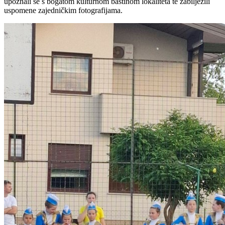
upoznali se s bogatom kulturnom baštinom lokaliteta te zabilježili
uspomene zajedničkim fotografijama.