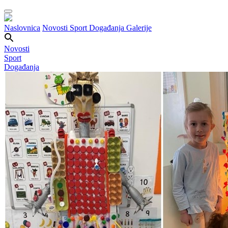
Naslovnica
Novosti
Sport
Događanja
Galerije
Novosti
Sport
Događanja