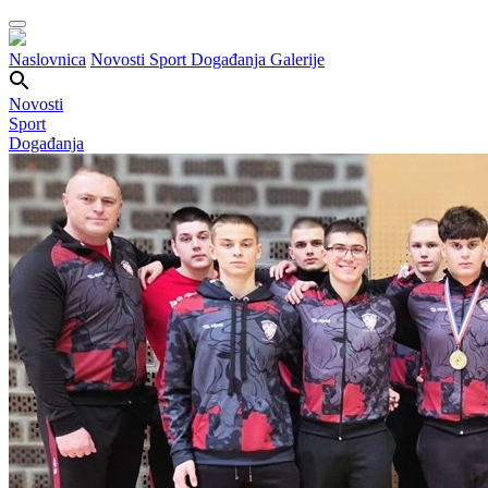
Naslovnica
Novosti
Sport
Događanja
Galerije
Novosti
Sport
Događanja