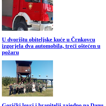
U dvorištu obiteljske kuće u Črnkovcu
izgorjela dva automobila, treći oštećen u
požaru
Gorički lovci i branitelji zajedno na Danu