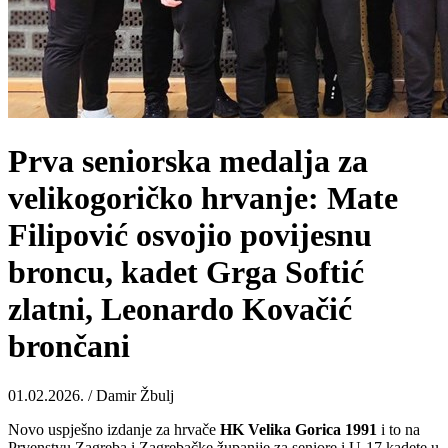
Prva seniorska medalja za
velikogoričko hrvanje: Mate
Filipović osvojio povijesnu
broncu, kadet Grga Softić
zlatni, Leonardo Kovačić
brončani
01.02.2026. / Damir Žbulj
Novo uspješno izdanje za hrvače
HK Velika Gorica 1991
i to na
Prvenstvu Zagreba i Zagrebačke županije za seniore i U-17 kadete u