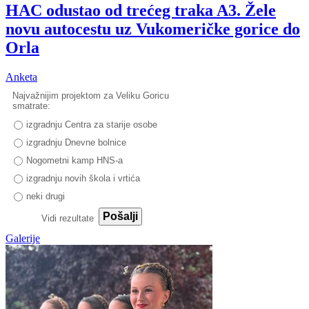
HAC odustao od trećeg traka A3. Žele
novu autocestu uz Vukomeričke gorice do
Orla
Anketa
Najvažnijim projektom za Veliku Goricu
smatrate:
izgradnju Centra za starije osobe
izgradnju Dnevne bolnice
Nogometni kamp HNS-a
izgradnju novih škola i vrtića
neki drugi
Pošalji
Vidi rezultate
Galerije