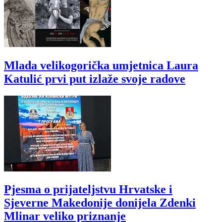
Mlada velikogorička umjetnica Laura
Katulić prvi put izlaže svoje radove
Pjesma o prijateljstvu Hrvatske i
Sjeverne Makedonije donijela Zdenki
Mlinar veliko priznanje