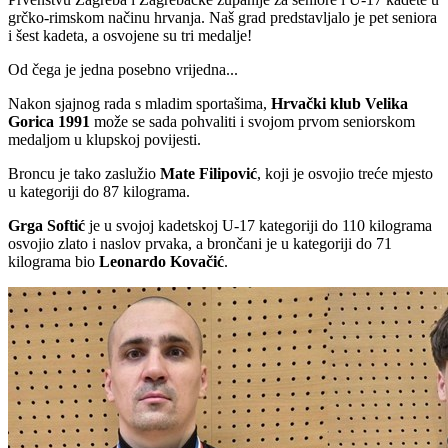
grčko-rimskom načinu hrvanja. Naš grad predstavljalo je pet seniora
i šest kadeta, a osvojene su tri medalje!
Od čega je jedna posebno vrijedna...
Nakon sjajnog rada s mladim sportašima,
Hrvački klub Velika
Gorica 1991
može se sada pohvaliti i svojom prvom seniorskom
medaljom u klupskoj povijesti.
Broncu je tako zaslužio
Mate
Filipović
, koji je osvojio treće mjesto
u kategoriji do 87 kilograma.
Grga
Softić
je u svojoj kadetskoj U-17 kategoriji do 110 kilograma
osvojio zlato i naslov prvaka, a brončani je u kategoriji do 71
kilograma bio
Leonardo
Kovačić
.