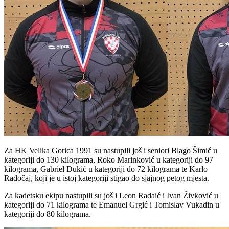
Za HK Velika Gorica 1991 su nastupili još i seniori Blago Šimić u
kategoriji do 130 kilograma, Roko Marinković u kategoriji do 97
kilograma, Gabriel Đukić u kategoriji do 72 kilograma te Karlo
Radočaj, koji je u istoj kategoriji stigao do sjajnog petog mjesta.
Za kadetsku ekipu nastupili su još i Leon Radaić i Ivan Živković u
kategoriji do 71 kilograma te Emanuel Grgić i Tomislav Vukadin u
kategoriji do 80 kilograma.