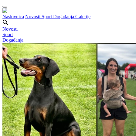
Naslovnica
Novosti
Sport
Događanja
Galerije
Novosti
Sport
Događanja