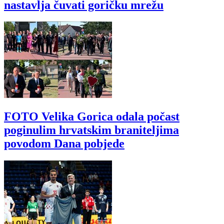
nastavlja čuvati goričku mrežu
FOTO Velika Gorica odala počast
poginulim hrvatskim braniteljima
povodom Dana pobjede