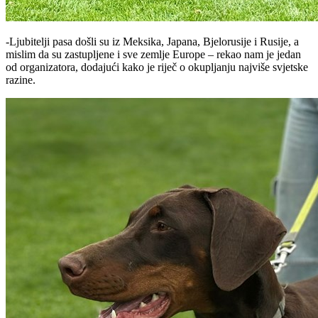
-Ljubitelji pasa došli su iz Meksika, Japana, Bjelorusije i Rusije, a
mislim da su zastupljene i sve zemlje Europe – rekao nam je jedan
od organizatora, dodajući kako je riječ o okupljanju najviše svjetske
razine.