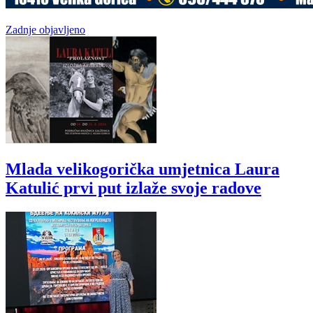
Zadnje objavljeno
Mlada velikogorička umjetnica Laura
Katulić prvi put izlaže svoje radove