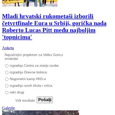
Mladi hrvatski rukometaši izborili
četvrtfinale Eura u Srbiji, gorička nada
Roberto Lucas Pitt među najboljim
'topnicima'
Anketa
Najvažnijim projektom za Veliku Goricu
smatrate:
izgradnju Centra za starije osobe
izgradnju Dnevne bolnice
Nogometni kamp HNS-a
izgradnju novih škola i vrtića
neki drugi
Pošalji
Vidi rezultate
Galerije